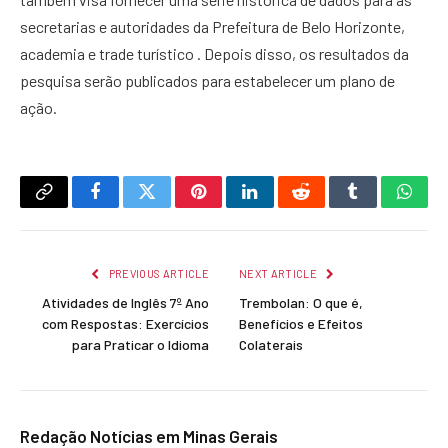
secretarias e autoridades da Prefeitura de Belo Horizonte,
academia e trade turístico . Depois disso, os resultados da
pesquisa serão publicados para estabelecer um plano de
ação.
Copy
Facebook
Twitter
Pinterest
LinkedIn
Reddit
Tumblr
What
Link
PREVIOUS ARTICLE
NEXT ARTICLE
Atividades de Inglês 7º Ano
Trembolan: O que é,
com Respostas: Exercícios
Benefícios e Efeitos
para Praticar o Idioma
Colaterais
Redação Notícias em Minas Gerais