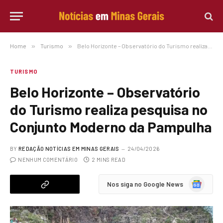
Home
»
Turismo
»
Belo Horizonte – Observatório do Turismo realiza pesquisa no Conjunto Moderno da Pampulha
TURISMO
Belo Horizonte – Observatório
do Turismo realiza pesquisa no
Conjunto Moderno da Pampulha
BY
REDAÇÃO NOTÍCIAS EM MINAS GERAIS
24/04/2026
NENHUM COMENTÁRIO
2 MINS READ
Google
Nos siga no Google News
News