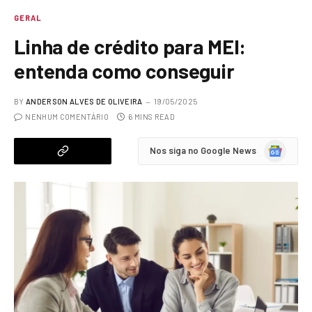
GERAL
Linha de crédito para MEI:
entenda como conseguir
BY
ANDERSON ALVES DE OLIVEIRA
19/05/2025
NENHUM COMENTÁRIO
6 MINS READ
Google
Nos siga no Google News
News