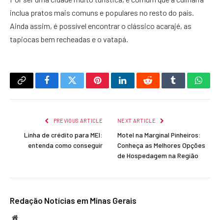
inclua pratos mais comuns e populares no resto do país.
Ainda assim, é possível encontrar o clássico acarajé, as
tapiocas bem recheadas e o vatapá.
Copy
Facebook
Twitter
Pinterest
LinkedIn
Reddit
Tumblr
What
Link
PREVIOUS ARTICLE
NEXT ARTICLE
Linha de crédito para MEI:
Motel na Marginal Pinheiros:
entenda como conseguir
Conheça as Melhores Opções
de Hospedagem na Região
Redação Notícias em Minas Gerais
Website