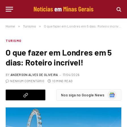
Home
»
Turismo
»
O que fazer em Londres em 5 dias: Roteiro incrível!
TURISMO
O que fazer em Londres em 5
dias: Roteiro incrível!
BY
ANDERSON ALVES DE OLIVEIRA
17/04/2026
NENHUM COMENTÁRIO
10 MINS READ
Google
Nos siga no Google News
News