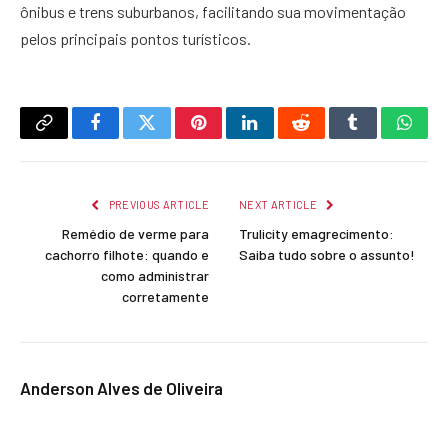
ônibus e trens suburbanos, facilitando sua movimentação
pelos principais pontos turísticos.
Copy
Facebook
Twitter
Pinterest
LinkedIn
Reddit
Tumblr
What
Link
PREVIOUS ARTICLE
NEXT ARTICLE
Remédio de verme para
Trulicity emagrecimento:
cachorro filhote: quando e
Saiba tudo sobre o assunto!
como administrar
corretamente
Anderson Alves de Oliveira