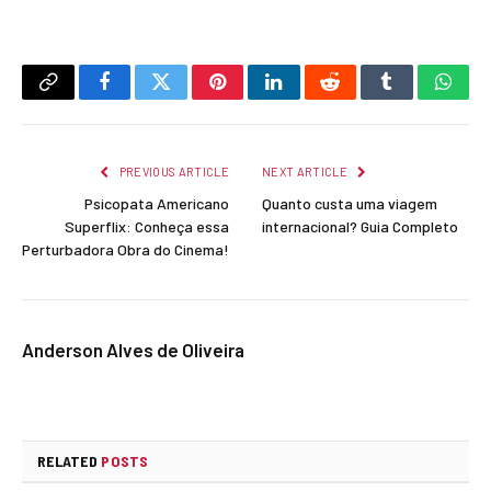
Copy
Facebook
Twitter
Pinterest
LinkedIn
Reddit
Tumblr
What
Link
PREVIOUS ARTICLE
NEXT ARTICLE
Psicopata Americano
Quanto custa uma viagem
Superflix: Conheça essa
internacional? Guia Completo
Perturbadora Obra do Cinema!
Anderson Alves de Oliveira
RELATED
POSTS