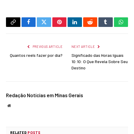
Copy
Facebook
Twitter
Pinterest
LinkedIn
Reddit
Tumblr
What
Link
PREVIOUS ARTICLE
NEXT ARTICLE
Quantos reels fazer por dia?
Significado das Horas Iguais
10:10: O Que Revela Sobre Seu
Destino
Redação Notícias em Minas Gerais
Website
RELATED
POSTS