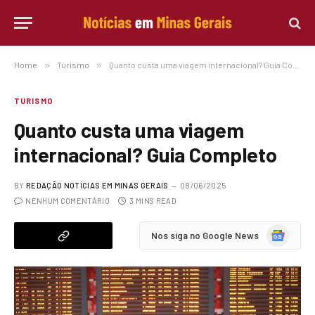
Home
»
Turismo
»
Quanto custa uma viagem internacional? Guia Completo
TURISMO
Quanto custa uma viagem
internacional? Guia Completo
BY
REDAÇÃO NOTÍCIAS EM MINAS GERAIS
08/06/2025
NENHUM COMENTÁRIO
3 MINS READ
Google
Nos siga no Google News
News