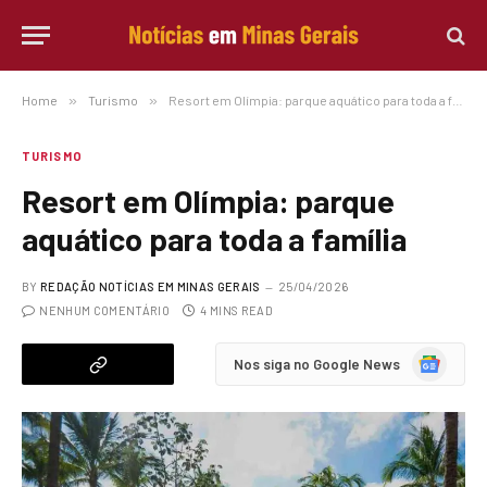
Home
»
Turismo
»
Resort em Olímpia: parque aquático para toda a família
TURISMO
Resort em Olímpia: parque
aquático para toda a família
BY
REDAÇÃO NOTÍCIAS EM MINAS GERAIS
25/04/2026
NENHUM COMENTÁRIO
4 MINS READ
Google
Nos siga no Google News
News