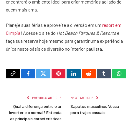
encontrará o ambiente ideal para criar memórias ao lado de
quem mais ama.
Planeje suas férias e aproveite a diversão em um
resort em
Olímpia
! Acesse o site do
Hot Beach Parques & Resorts
e
faça sua reserva hoje mesmo para garantir uma experiência
única neste oásis de diversão no interior paulista.
Copy
Facebook
Twitter
Pinterest
LinkedIn
Reddit
Tumblr
What
Link
PREVIOUS ARTICLE
NEXT ARTICLE
Qual a diferença entre o ar
Sapatos masculinos Vocca
Inverter e o normal? Entenda
para trajes casuais
as principais características