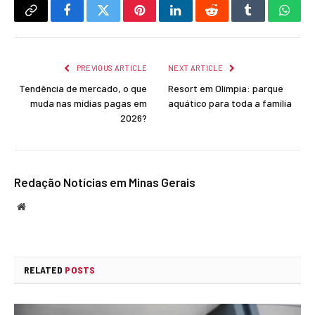
Copy
Facebook
Twitter
Pinterest
LinkedIn
Reddit
Tumblr
What
Link
PREVIOUS ARTICLE
NEXT ARTICLE
Tendência de mercado, o que
Resort em Olímpia: parque
muda nas mídias pagas em
aquático para toda a família
2026?
Redação Notícias em Minas Gerais
Website
RELATED
POSTS