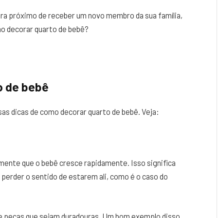
tra próximo de receber um novo membro da sua família,
mo decorar quarto de bebê?
o de bebê
sas dicas de como decorar quarto de bebê. Veja:
 mente que o bebê cresce rapidamente. Isso significa
erder o sentido de estarem ali, como é o caso do
 e peças que sejam duradouras. Um bom exemplo disso