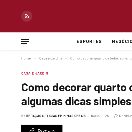
RSS
ESPORTES
NEGÓCI
Home
»
Casa e Jardim
»
Como decorar quarto de bebê: aprenda
CASA E JARDIM
Como decorar quarto 
algumas dicas simples
BY
REDAÇÃO NOTÍCIAS EM MINAS GERAIS
16/06/2025
NENHUM
Copy Link