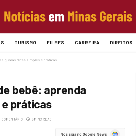
OS
TURISMO
FILMES
CARREIRA
DIREITOS
 algumas dicas simples e práticas
de bebê: aprenda
 e práticas
 COMENTÁRIO
5 MINS READ
Google
Nos siga no Google News