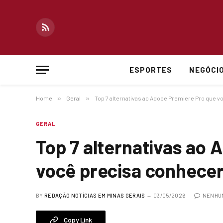
RSS
ESPORTES
NEGÓCI
Home
»
Geral
»
Top 7 alternativas ao Adobe Premiere Pro que 
GERAL
Top 7 alternativas ao
você precisa conhece
BY
REDAÇÃO NOTÍCIAS EM MINAS GERAIS
03/05/2026
NENHU
Copy Link