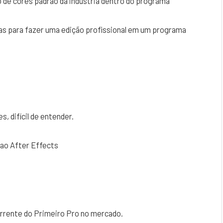
o de cores padrão da indústria dentro do programa
as para fazer uma edição profissional em um programa
, difícil de entender.
 ao After Effects
corrente do Primeiro Pro no mercado.