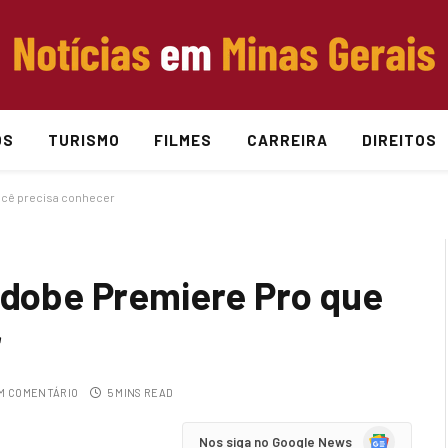
OS
TURISMO
FILMES
CARREIRA
DIREITOS
você precisa conhecer
 Adobe Premiere Pro que
r
M COMENTÁRIO
5 MINS READ
Google
Nos siga no Google News