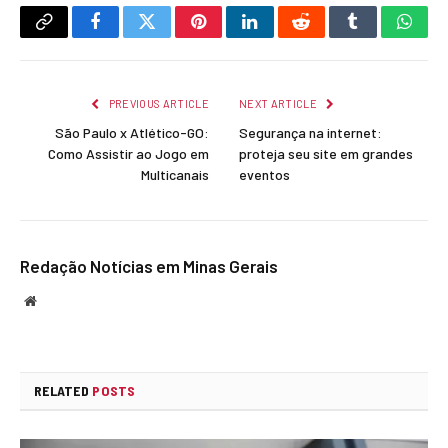
Copy
Facebook
Twitter
Pinterest
LinkedIn
Reddit
Tumblr
What
Link
PREVIOUS ARTICLE
NEXT ARTICLE
São Paulo x Atlético-GO:
Segurança na internet:
Como Assistir ao Jogo em
proteja seu site em grandes
Multicanais
eventos
Redação Notícias em Minas Gerais
Website
RELATED
POSTS