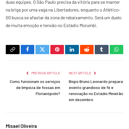
duas equipes. O São Paulo precisa da vitória para se manter
na briga por uma vaga na Libertadores, enquanto o Atlético-
GO busca se afastar da zona de rebaixamento. Será um duelo
de muita emoção e tensão no Estádio Morumbi.
Copy
Facebook
Twitter
Pinterest
LinkedIn
Reddit
Tumblr
What
Link
PREVIOUS ARTICLE
NEXT ARTICLE
Como funcionam os serviços
Bispo Bruno Leonardo prepara
de limpeza de fossas em
evento grandioso de fé e
Florianópolis?
renovação no Estádio Mineirão
em dezembro
Misael Oliveira