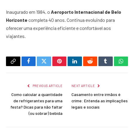
Inaugurado em 1984, o
Aeroporto Internacional de Belo
Horizonte
completa 40 anos. Continua evoluindo para
oferecer uma experiência eficiente e confortável aos
viajantes.
Copy
Facebook
Twitter
Pinterest
LinkedIn
Reddit
Tumblr
What
Link
PREVIOUS ARTICLE
NEXT ARTICLE
Como calcular a quantidade
Casamento entre irmãos é
de refrigerantes para uma
crime: Entenda as implicações
festa? Dicas para não faltar
legais e sociais
(ou sobrar) bebida