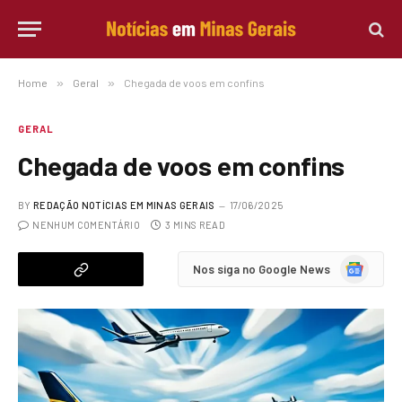
Home
»
Geral
»
Chegada de voos em confins
GERAL
Chegada de voos em confins
BY
REDAÇÃO NOTÍCIAS EM MINAS GERAIS
17/06/2025
NENHUM COMENTÁRIO
3 MINS READ
Google
Nos siga no Google News
News