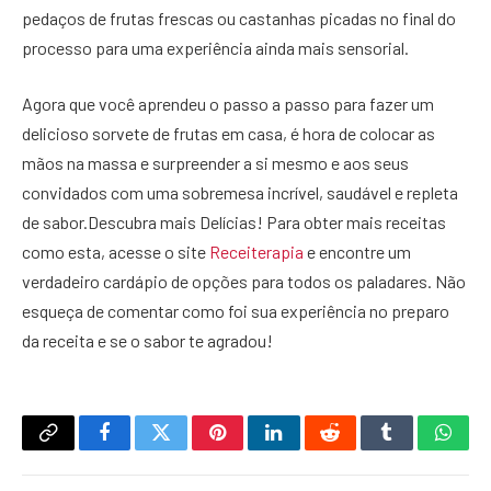
pedaços de frutas frescas ou castanhas picadas no final do
processo para uma experiência ainda mais sensorial.
Agora que você aprendeu o passo a passo para fazer um
delicioso sorvete de frutas em casa, é hora de colocar as
mãos na massa e surpreender a si mesmo e aos seus
convidados com uma sobremesa incrível, saudável e repleta
de sabor.Descubra mais Delícias! Para obter mais receitas
como esta, acesse o site
Receiterapia
e encontre um
verdadeiro cardápio de opções para todos os paladares. Não
esqueça de comentar como foi sua experiência no preparo
da receita e se o sabor te agradou!
Copy
Facebook
Twitter
Pinterest
LinkedIn
Reddit
Tumblr
What
Link