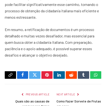
pode facilitar significativamente esse caminho, tornando o
processo de obtenção da cidadania italiana mais eficiente e
menos estressante.
Em resumo, a retificação de documentos é um processo
detalhado e muitas vezes desafiador, mas essencial para
quem busca obter a cidadania italiana. Com preparação,
paciência e o apoio adequado, é possível superar esses
desafios e alcançar o objetivo desejado.
Copy
Facebook
Twitter
Pinterest
LinkedIn
Reddit
Tumblr
What
Link
PREVIOUS ARTICLE
NEXT ARTICLE
Quais são as causas de
Como Fazer Sorvete de Frutas