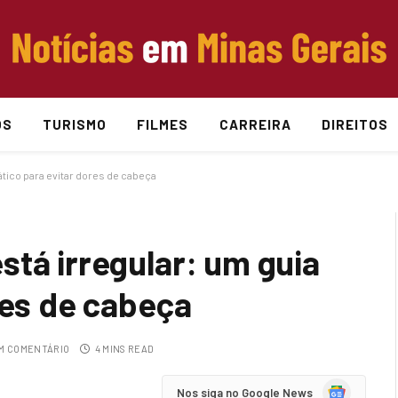
OS
TURISMO
FILMES
CARREIRA
DIREITOS
ático para evitar dores de cabeça
stá irregular: um guia
res de cabeça
M COMENTÁRIO
4 MINS READ
Google
Nos siga no Google News