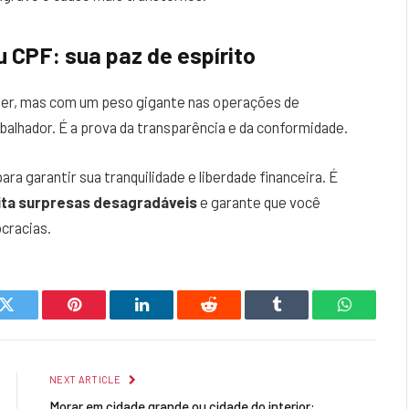
 CPF: sua paz de espírito
er, mas com um peso gigante nas operações de
abalhador. É a prova da transparência e da conformidade.
a garantir sua tranquilidade e liberdade financeira. É
ita surpresas desagradáveis
e garante que você
cracias.
k
Twitter
Pinterest
LinkedIn
Reddit
Tumblr
WhatsAp
NEXT ARTICLE
Morar em cidade grande ou cidade do interior: