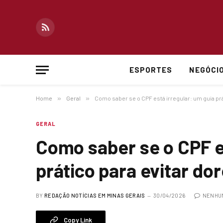
RSS
ESPORTES
NEGÓCI
Home
»
Geral
»
Como saber se o CPF está irregular: um guia pr
GERAL
Como saber se o CPF e
prático para evitar do
BY
REDAÇÃO NOTÍCIAS EM MINAS GERAIS
30/04/2026
NENHU
Copy Link