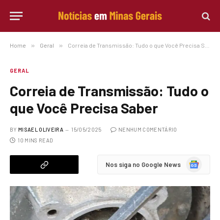
Home
»
Geral
»
Correia de Transmissão: Tudo o que Você Precisa Saber
GERAL
Correia de Transmissão: Tudo o
que Você Precisa Saber
BY
MISAEL OLIVEIRA
15/05/2025
NENHUM COMENTÁRIO
10 MINS READ
Google
Nos siga no Google News
News