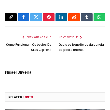
Copy
Facebook
Twitter
Pinterest
LinkedIn
Reddit
Tumblr
What
Link
PREVIOUS ARTICLE
NEXT ARTICLE
Como Funcionam Os óculos De
Quais os benefícios da panela
Grau Clip-on?
de pedra sabão?
Misael Oliveira
RELATED
POSTS