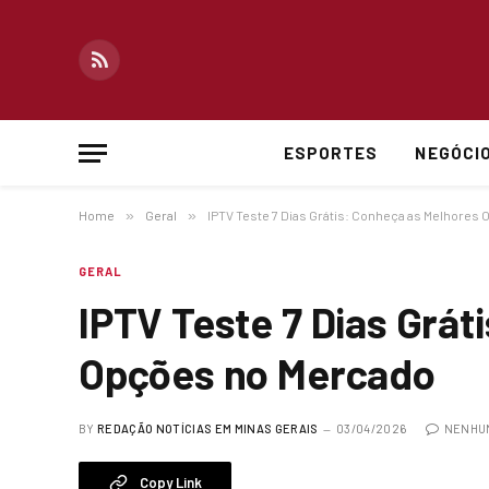
RSS
ESPORTES
NEGÓCI
Home
»
Geral
»
IPTV Teste 7 Dias Grátis: Conheça as Melhores
GERAL
IPTV Teste 7 Dias Grát
Opções no Mercado
BY
REDAÇÃO NOTÍCIAS EM MINAS GERAIS
03/04/2026
NENHU
Copy Link