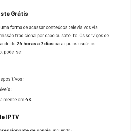
ste Grátis
 uma forma de acessar conteúdos televisivos via
ssão tradicional por cabo ou satélite. Os serviços de
iando de
24 horas a 7 dias
para que os usuários
o, pode-se:
ispositivos;
íveis;
cialmente em
4K
.
de IPTV
pressionante de canais
, incluindo: