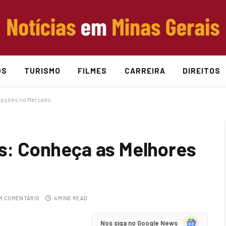
OS
TURISMO
FILMES
CARREIRA
DIREITOS
 Opções no Mercado
is: Conheça as Melhores
M COMENTÁRIO
4 MINS READ
Google
Nos siga no Google News