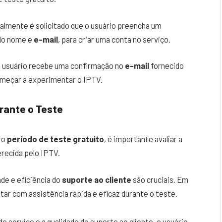
ralmente é solicitado que o usuário preencha um
ndo nome e
e-mail
, para criar uma conta no serviço.
 o usuário recebe uma confirmação no
e-mail
fornecido
omeçar a experimentar o IPTV.
urante o Teste
 o
período de teste gratuito
, é importante avaliar a
erecida pelo IPTV.
dade e eficiência do
suporte ao cliente
são cruciais. Em
tar com assistência rápida e eficaz durante o teste.
o serviço e a qualidade do suporte ao cliente, o usuário