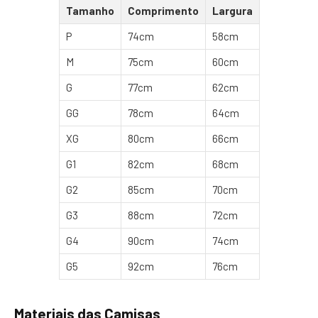
Tamanho
Comprimento
Largura
P
74cm
58cm
M
75cm
60cm
G
77cm
62cm
GG
78cm
64cm
XG
80cm
66cm
G1
82cm
68cm
G2
85cm
70cm
G3
88cm
72cm
G4
90cm
74cm
G5
92cm
76cm
Materiais das Camisas