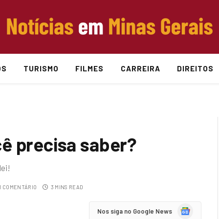
OS
TURISMO
FILMES
CARREIRA
DIREITOS
ê precisa saber?
ei!
 COMENTÁRIO
3 MINS READ
Google
Nos siga no Google News
News