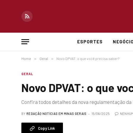
RSS
ESPORTES
NEGÓCI
Home
»
Geral
»
Novo DPVAT: o que você precisa saber?
GERAL
Novo DPVAT: o que voc
Confira todos detalhes da nova regulamentação da l
BY
REDAÇÃO NOTÍCIAS EM MINAS GERAIS
15/06/2025
NENHUM
Copy Link