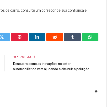
os de carro, consulte um corretor de sua confiança e
k
Twitter
Pinterest
LinkedIn
Reddit
Tumblr
WhatsAp
NEXT ARTICLE
Descubra como as inovações no setor
automobilístico vem ajudando a diminuir a poluição
Websit