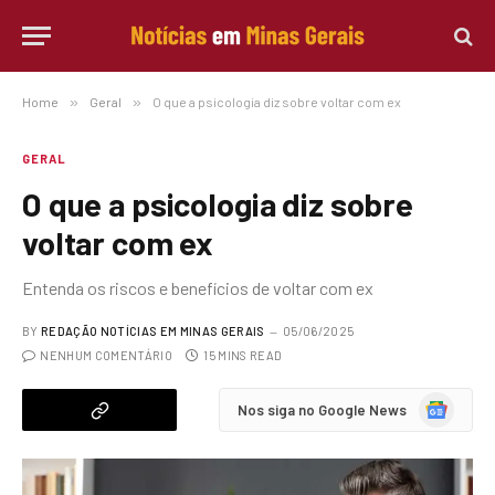
Home
»
Geral
»
O que a psicologia diz sobre voltar com ex
GERAL
O que a psicologia diz sobre
voltar com ex
Entenda os riscos e benefícios de voltar com ex
BY
REDAÇÃO NOTÍCIAS EM MINAS GERAIS
05/06/2025
NENHUM COMENTÁRIO
15 MINS READ
Google
Nos siga no Google News
News