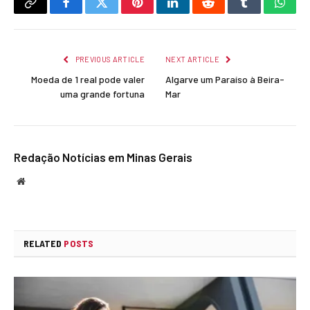
Copy
Facebook
Twitter
Pinterest
LinkedIn
Reddit
Tumblr
What
Link
PREVIOUS ARTICLE
NEXT ARTICLE
Moeda de 1 real pode valer
Algarve um Paraíso à Beira-
uma grande fortuna
Mar
Redação Notícias em Minas Gerais
Website
RELATED
POSTS