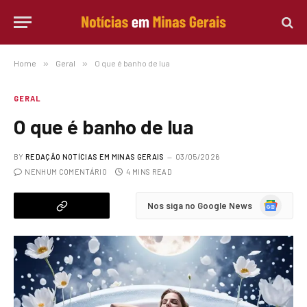
Home
»
Geral
»
O que é banho de lua
GERAL
O que é banho de lua
BY
REDAÇÃO NOTÍCIAS EM MINAS GERAIS
03/05/2026
NENHUM COMENTÁRIO
4 MINS READ
Google
Nos siga no Google News
News