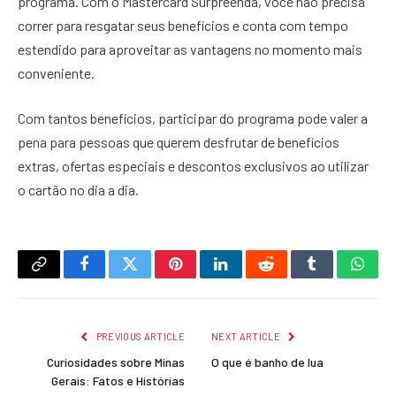
programa. Com o Mastercard Surpreenda, você não precisa
correr para resgatar seus benefícios e conta com tempo
estendido para aproveitar as vantagens no momento mais
conveniente.
Com tantos benefícios, participar do programa pode valer a
pena para pessoas que querem desfrutar de benefícios
extras, ofertas especiais e descontos exclusivos ao utilizar
o cartão no dia a dia.
Copy
Facebook
Twitter
Pinterest
LinkedIn
Reddit
Tumblr
What
Link
PREVIOUS ARTICLE
NEXT ARTICLE
Curiosidades sobre Minas
O que é banho de lua
Gerais: Fatos e Histórias