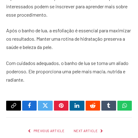
interessados podem se inscrever para aprender mais sobre
esse procedimento.
Após o banho de lua, a esfoliação é essencial para maximizar
os resultados. Manter uma rotina de hidratação preserva a
saúde e beleza da pele.
Com cuidados adequados, o banho de lua se torna um aliado
poderoso. Ele proporciona uma pele mais macia, nutrida e
radiante.
Copy
Facebook
Twitter
Pinterest
LinkedIn
Reddit
Tumblr
What
Link
PREVIOUS ARTICLE
NEXT ARTICLE