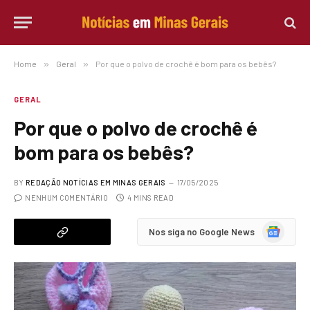
Home
»
Geral
»
Por que o polvo de crochê é bom para os bebês?
GERAL
Por que o polvo de crochê é
bom para os bebês?
BY
REDAÇÃO NOTÍCIAS EM MINAS GERAIS
17/05/2025
NENHUM COMENTÁRIO
4 MINS READ
Google
Nos siga no Google News
News