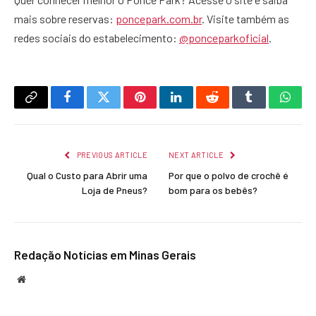
mais sobre reservas:
poncepark.com.br
. Visite também as
redes sociais do estabelecimento:
@ponceparkoficial
.
Copy
Facebook
Twitter
Pinterest
LinkedIn
Reddit
Tumblr
What
Link
PREVIOUS ARTICLE
NEXT ARTICLE
Qual o Custo para Abrir uma
Por que o polvo de crochê é
Loja de Pneus?
bom para os bebês?
Redação Notícias em Minas Gerais
Website