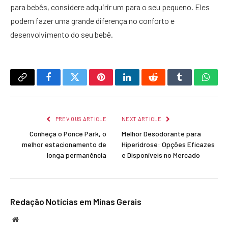
para bebês, considere adquirir um para o seu pequeno. Eles
podem fazer uma grande diferença no conforto e
desenvolvimento do seu bebê.
Copy
Facebook
Twitter
Pinterest
LinkedIn
Reddit
Tumblr
What
Link
PREVIOUS ARTICLE
NEXT ARTICLE
Conheça o Ponce Park, o
Melhor Desodorante para
melhor estacionamento de
Hiperidrose: Opções Eficazes
longa permanência
e Disponíveis no Mercado
Redação Notícias em Minas Gerais
Website