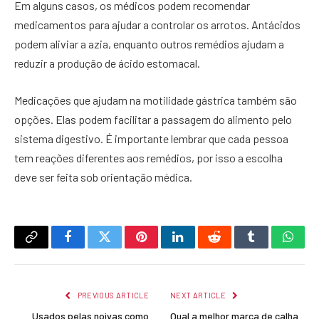
Em alguns casos, os médicos podem recomendar
medicamentos para ajudar a controlar os arrotos. Antácidos
podem aliviar a azia, enquanto outros remédios ajudam a
reduzir a produção de ácido estomacal.
Medicações que ajudam na motilidade gástrica também são
opções. Elas podem facilitar a passagem do alimento pelo
sistema digestivo. É importante lembrar que cada pessoa
tem reações diferentes aos remédios, por isso a escolha
deve ser feita sob orientação médica.
Copy
Facebook
Twitter
Pinterest
LinkedIn
Reddit
Tumblr
What
Link
PREVIOUS ARTICLE
NEXT ARTICLE
Usados pelas noivas como
Qual a melhor marca de calha