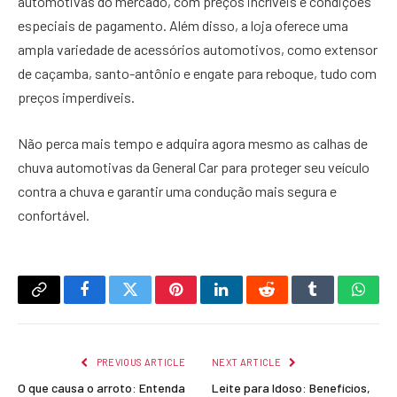
automotivas do mercado, com preços incríveis e condições
especiais de pagamento. Além disso, a loja oferece uma
ampla variedade de acessórios automotivos, como extensor
de caçamba, santo-antônio e engate para reboque, tudo com
preços imperdíveis.
Não perca mais tempo e adquira agora mesmo as calhas de
chuva automotivas da General Car para proteger seu veículo
contra a chuva e garantir uma condução mais segura e
confortável.
Copy
Facebook
Twitter
Pinterest
LinkedIn
Reddit
Tumblr
What
Link
PREVIOUS ARTICLE
NEXT ARTICLE
O que causa o arroto: Entenda
Leite para Idoso: Benefícios,