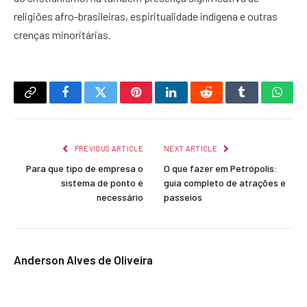
religiões afro-brasileiras, espiritualidade indígena e outras
crenças minoritárias.
Copy
Facebook
Twitter
Pinterest
LinkedIn
Reddit
Tumblr
What
Link
PREVIOUS ARTICLE
NEXT ARTICLE
Para que tipo de empresa o
O que fazer em Petrópolis:
sistema de ponto é
guia completo de atrações e
necessário
passeios
Anderson Alves de Oliveira