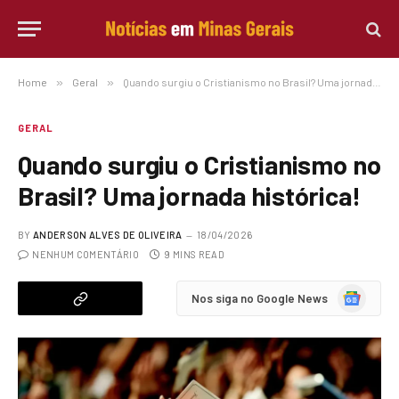
Home
»
Geral
»
Quando surgiu o Cristianismo no Brasil? Uma jornada histórica!
GERAL
Quando surgiu o Cristianismo no
Brasil? Uma jornada histórica!
BY
ANDERSON ALVES DE OLIVEIRA
18/04/2026
NENHUM COMENTÁRIO
9 MINS READ
Google
Nos siga no Google News
News