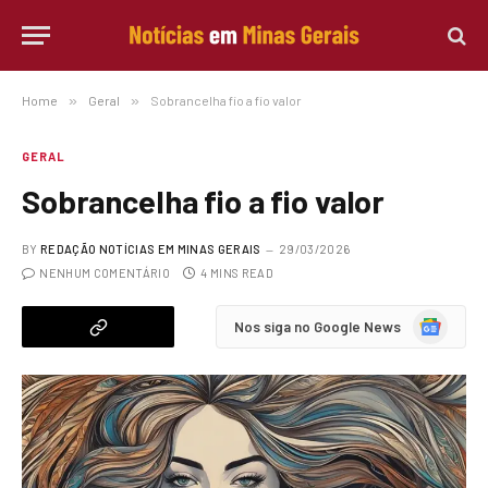
Home
»
Geral
»
Sobrancelha fio a fio valor
GERAL
Sobrancelha fio a fio valor
BY
REDAÇÃO NOTÍCIAS EM MINAS GERAIS
29/03/2026
NENHUM COMENTÁRIO
4 MINS READ
Google
Nos siga no Google News
News