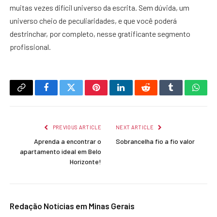
muitas vezes difícil universo da escrita. Sem dúvida, um
universo cheio de peculiaridades, e que você poderá
destrinchar, por completo, nesse gratificante segmento
profissional.
Copy
Facebook
Twitter
Pinterest
LinkedIn
Reddit
Tumblr
What
Link
PREVIOUS ARTICLE
NEXT ARTICLE
Aprenda a encontrar o
Sobrancelha fio a fio valor
apartamento ideal em Belo
Horizonte!
Redação Notícias em Minas Gerais