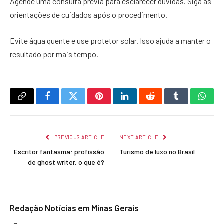
Agende uma consulta prévia para esclarecer dúvidas. Siga as
orientações de cuidados após o procedimento.
Evite água quente e use protetor solar. Isso ajuda a manter o
resultado por mais tempo.
Copy
Facebook
Twitter
Pinterest
LinkedIn
Reddit
Tumblr
What
Link
PREVIOUS ARTICLE
NEXT ARTICLE
Escritor fantasma: profissão
Turismo de luxo no Brasil
de ghost writer, o que é?
Redação Notícias em Minas Gerais