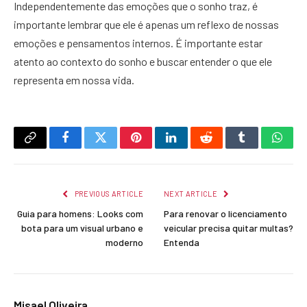
Independentemente das emoções que o sonho traz, é
importante lembrar que ele é apenas um reflexo de nossas
emoções e pensamentos internos. É importante estar
atento ao contexto do sonho e buscar entender o que ele
representa em nossa vida.
Copy
Facebook
Twitter
Pinterest
LinkedIn
Reddit
Tumblr
What
Link
PREVIOUS ARTICLE
NEXT ARTICLE
Guia para homens: Looks com
Para renovar o licenciamento
bota para um visual urbano e
veicular precisa quitar multas?
moderno
Entenda
Misael Oliveira