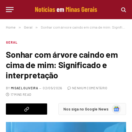
Home
»
Geral
»
Sonhar com árvore caindo em cima de mim: Significado e interpretação
GERAL
Sonhar com árvore caindo em
cima de mim: Significado e
interpretação
BY
MISAEL OLIVEIRA
02/05/2026
NENHUM COMENTÁRIO
17 MINS READ
Google
Nos siga no Google News
News