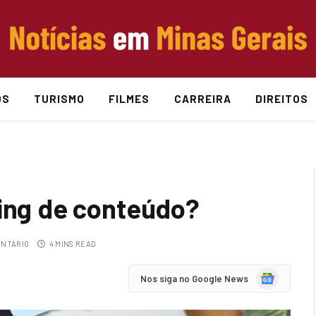
OS
TURISMO
FILMES
CARREIRA
DIREITOS
ing de conteúdo?
NTÁRIO
4 MINS READ
Google
Nos siga no Google News
News