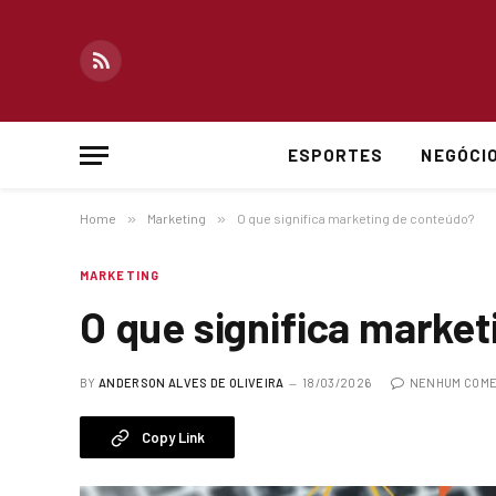
RSS
ESPORTES
NEGÓCI
Home
»
Marketing
»
O que significa marketing de conteúdo?
MARKETING
O que significa market
BY
ANDERSON ALVES DE OLIVEIRA
18/03/2026
NENHUM COME
Copy Link