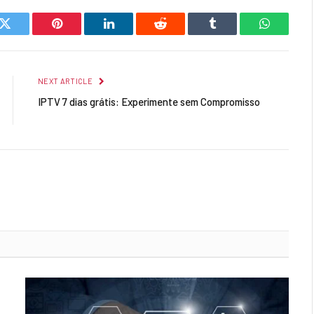
k
Twitter
Pinterest
LinkedIn
Reddit
Tumblr
WhatsAp
NEXT ARTICLE
IPTV 7 dias grátis: Experimente sem Compromisso