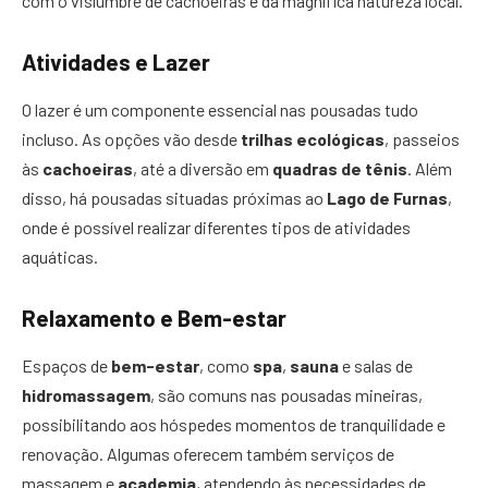
com o vislumbre de cachoeiras e da magnífica natureza local.
Atividades e Lazer
O lazer é um componente essencial nas pousadas tudo
incluso. As opções vão desde
trilhas ecológicas
, passeios
às
cachoeiras
, até a diversão em
quadras de tênis
. Além
disso, há pousadas situadas próximas ao
Lago de Furnas
,
onde é possível realizar diferentes tipos de atividades
aquáticas.
Relaxamento e Bem-estar
Espaços de
bem-estar
, como
spa
,
sauna
e salas de
hidromassagem
, são comuns nas pousadas mineiras,
possibilitando aos hóspedes momentos de tranquilidade e
renovação. Algumas oferecem também serviços de
massagem e
academia
, atendendo às necessidades de