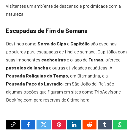
visitantes um ambiente de descanso e proximidade com a
natureza.
Escapadas de Fim de Semana
Destinos como
Serra do Cipó
e
Capitólio
são escolhas
populares para escapadas de final de semana. Capitólio, com
suas imponentes
cachoeiras
e o lago de
Furnas
, oferece
passeios de lancha
e outras atividades aquáticas. A
Pousada Relíquias do Tempo
, em Diamantina, e a
Pousada Paço do Lavradio
, em São João del Rei, são
algumas opções que figuram em sites como TripAdvisor e
Booking.com para reservas de última hora.
Copy
Facebook
Twitter
Pinterest
LinkedIn
Reddit
Tumblr
What