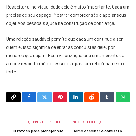
Respeitar a individualidade dele é muito importante. Cada um
precisa de seu espaço. Mostrar compreensão e apoiar seus
objetivos pessoais ajuda na construção de confiança.
Uma relação saudável permite que cada um continue a ser
quem é. Isso significa celebrar as conquistas dele, por
menores que sejam. Essa valorização cria um ambiente de
amor e respeito mútuo, essencial para um relacionamento
forte.
Copy
Facebook
Twitter
Pinterest
LinkedIn
Reddit
Tumblr
What
Link
PREVIOUS ARTICLE
NEXT ARTICLE
10 razões para planejar sua
Como escolher a camiseta