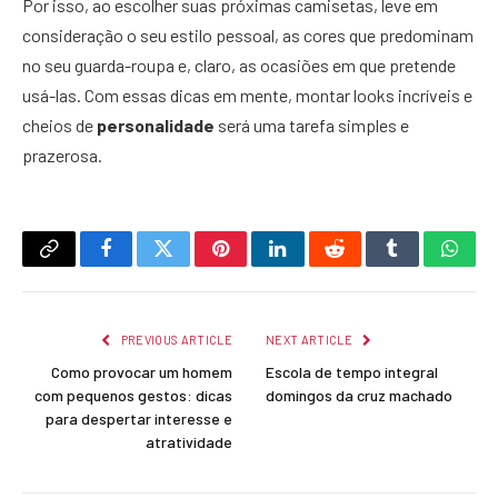
Por isso, ao escolher suas próximas camisetas, leve em
consideração o seu estilo pessoal, as cores que predominam
no seu guarda-roupa e, claro, as ocasiões em que pretende
usá-las. Com essas dicas em mente, montar looks incríveis e
cheios de
personalidade
será uma tarefa simples e
prazerosa.
Copy
Facebook
Twitter
Pinterest
LinkedIn
Reddit
Tumblr
What
Link
PREVIOUS ARTICLE
NEXT ARTICLE
Como provocar um homem
Escola de tempo integral
com pequenos gestos: dicas
domingos da cruz machado
para despertar interesse e
atratividade