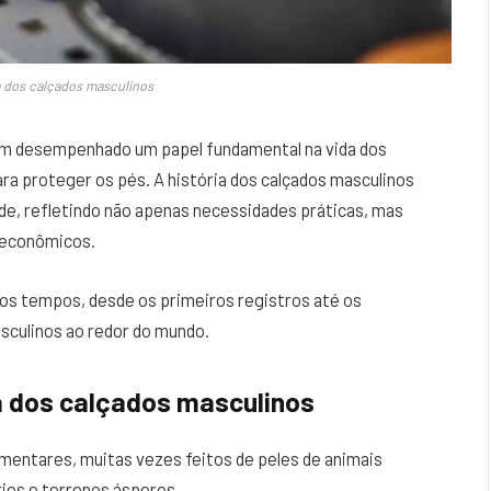
a dos calçados masculinos
 têm desempenhado um papel fundamental na vida dos
ra proteger os pés. A história dos calçados masculinos
ade, refletindo não apenas necessidades práticas, mas
 econômicos.
os tempos, desde os primeiros registros até os
culinos ao redor do mundo.
a dos calçados masculinos
mentares, muitas vezes feitos de peles de animais
ies e terrenos ásperos.