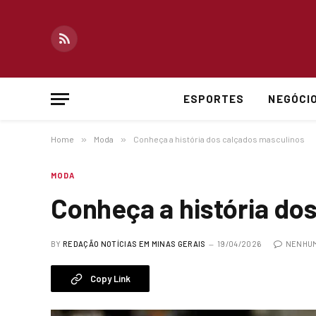
RSS
ESPORTES
NEGÓCI
Home
»
Moda
»
Conheça a história dos calçados masculinos
MODA
Conheça a história do
BY
REDAÇÃO NOTÍCIAS EM MINAS GERAIS
19/04/2026
NENHUM
Copy Link