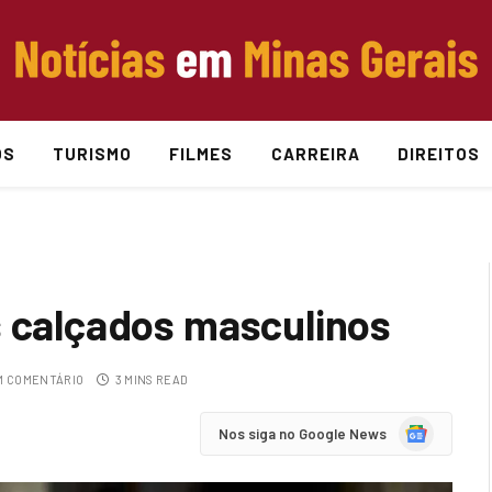
OS
TURISMO
FILMES
CARREIRA
DIREITOS
s calçados masculinos
 COMENTÁRIO
3 MINS READ
Google
Nos siga no Google News
News