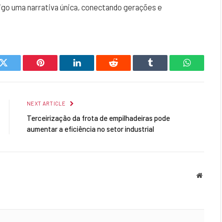
sigo uma narrativa única, conectando gerações e
k
Twitter
Pinterest
LinkedIn
Reddit
Tumblr
WhatsAp
NEXT ARTICLE
Terceirização da frota de empilhadeiras pode
aumentar a eficiência no setor industrial
Websit