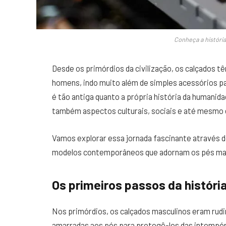
Conheça a históri
Desde os primórdios da civilização, os calçados
homens, indo muito além de simples acessórios pa
é tão antiga quanto a própria história da humanid
também aspectos culturais, sociais e até mesmo
Vamos explorar essa jornada fascinante através d
modelos contemporâneos que adornam os pés mas
Os primeiros passos da históri
Nos primórdios, os calçados masculinos eram rudi
amarradas aos pés para protegê-los das intempér