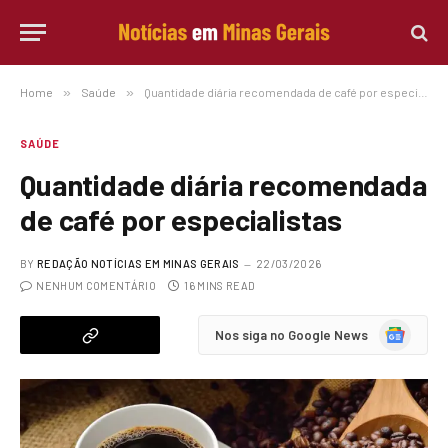
Home
»
Saúde
»
Quantidade diária recomendada de café por especialistas
SAÚDE
Quantidade diária recomendada
de café por especialistas
BY
REDAÇÃO NOTÍCIAS EM MINAS GERAIS
22/03/2026
NENHUM COMENTÁRIO
16 MINS READ
Google
Nos siga no Google News
News