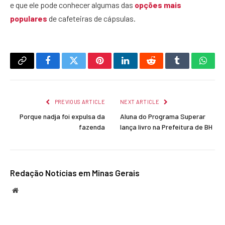
e que ele pode conhecer algumas das
opções mais
populares
de cafeteiras de cápsulas.
Copy
Facebook
Twitter
Pinterest
LinkedIn
Reddit
Tumblr
What
Link
PREVIOUS ARTICLE
NEXT ARTICLE
Porque nadja foi expulsa da
Aluna do Programa Superar
fazenda
lança livro na Prefeitura de BH
Redação Notícias em Minas Gerais
Website