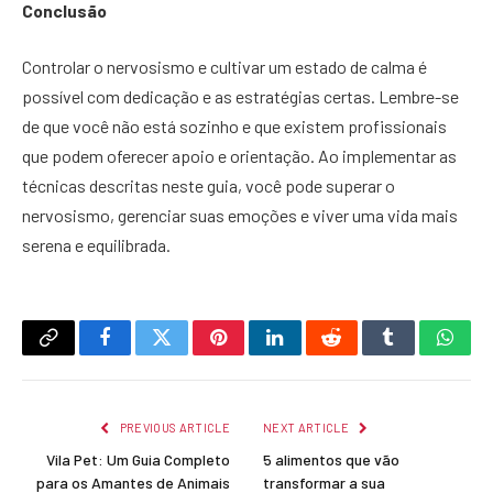
Conclusão
Controlar o nervosismo e cultivar um estado de calma é
possível com dedicação e as estratégias certas. Lembre-se
de que você não está sozinho e que existem profissionais
que podem oferecer apoio e orientação. Ao implementar as
técnicas descritas neste guia, você pode superar o
nervosismo, gerenciar suas emoções e viver uma vida mais
serena e equilibrada.
Copy
Facebook
Twitter
Pinterest
LinkedIn
Reddit
Tumblr
What
Link
PREVIOUS ARTICLE
NEXT ARTICLE
Vila Pet: Um Guia Completo
5 alimentos que vão
para os Amantes de Animais
transformar a sua