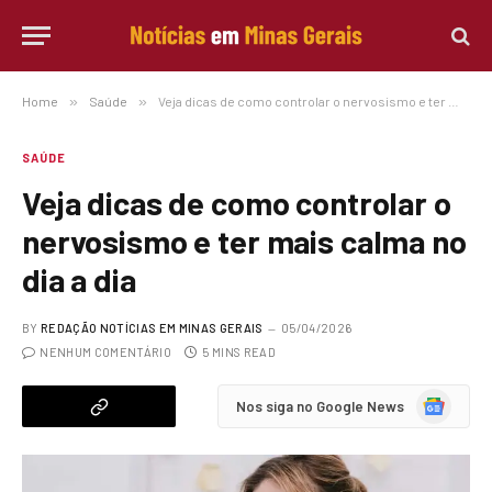
Home
»
Saúde
»
Veja dicas de como controlar o nervosismo e ter mais calma no dia a dia
SAÚDE
Veja dicas de como controlar o
nervosismo e ter mais calma no
dia a dia
BY
REDAÇÃO NOTÍCIAS EM MINAS GERAIS
05/04/2026
NENHUM COMENTÁRIO
5 MINS READ
Google
Nos siga no Google News
News