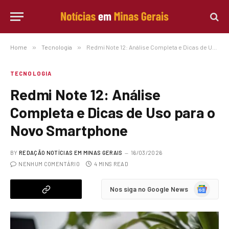
Home
»
Tecnologia
»
Redmi Note 12: Análise Completa e Dicas de Uso para o Novo Smartphone
TECNOLOGIA
Redmi Note 12: Análise
Completa e Dicas de Uso para o
Novo Smartphone
BY
REDAÇÃO NOTÍCIAS EM MINAS GERAIS
16/03/2026
NENHUM COMENTÁRIO
4 MINS READ
Google
Nos siga no Google News
News