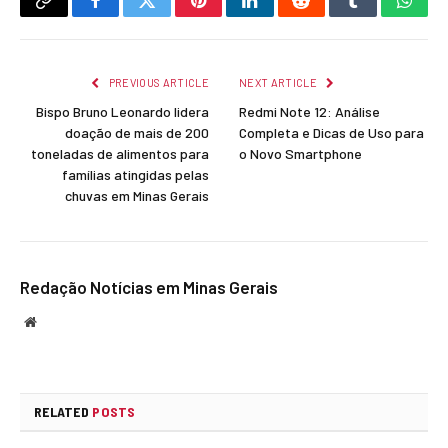
Copy
Facebook
Twitter
Pinterest
LinkedIn
Reddit
Tumblr
What
Link
PREVIOUS ARTICLE
NEXT ARTICLE
Bispo Bruno Leonardo lidera
Redmi Note 12: Análise
doação de mais de 200
Completa e Dicas de Uso para
toneladas de alimentos para
o Novo Smartphone
famílias atingidas pelas
chuvas em Minas Gerais
Redação Notícias em Minas Gerais
Website
RELATED
POSTS