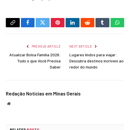
Copy
Facebook
Twitter
Pinterest
LinkedIn
Reddit
Tumblr
What
Link
PREVIOUS ARTICLE
NEXT ARTICLE
Atualizar Bolsa Família 2026:
Lugares lindos para viajar:
Tudo o que Você Precisa
Descubra destinos incríveis ao
Saber
redor do mundo
Redação Notícias em Minas Gerais
Website
RELATED
POSTS