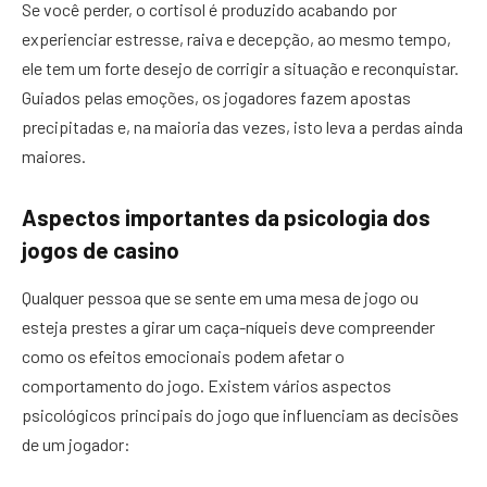
Se você perder, o cortisol é produzido acabando por
experienciar estresse, raiva e decepção, ao mesmo tempo,
ele tem um forte desejo de corrigir a situação e reconquistar.
Guiados pelas emoções, os jogadores fazem apostas
precipitadas e, na maioria das vezes, isto leva a perdas ainda
maiores.
Aspectos importantes da psicologia dos
jogos de casino
Qualquer pessoa que se sente em uma mesa de jogo ou
esteja prestes a girar um caça-níqueis deve compreender
como os efeitos emocionais podem afetar o
comportamento do jogo. Existem vários aspectos
psicológicos principais do jogo que influenciam as decisões
de um jogador: