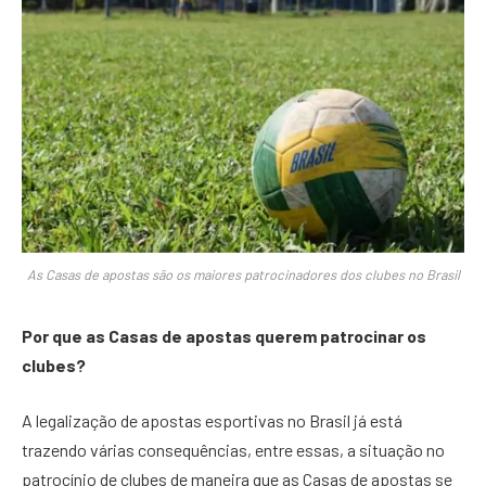
As Casas de apostas são os maiores patrocinadores dos clubes no Brasil
Por que as Casas de apostas querem patrocinar os
clubes?
A legalização de apostas esportivas no Brasil já está
trazendo várias consequências, entre essas, a situação no
patrocínio de clubes de maneira que as Casas de apostas se