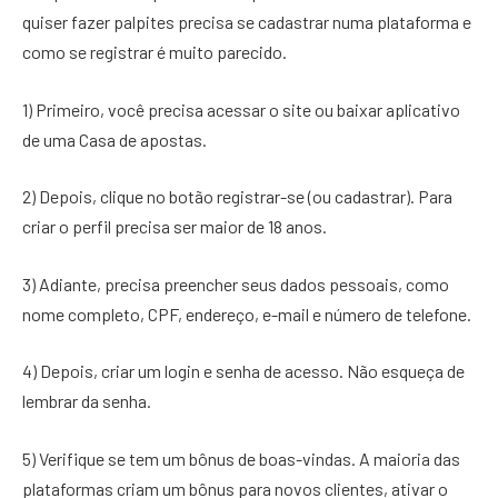
quiser fazer palpites precisa se cadastrar numa plataforma e
como se registrar é muito parecido.
1) Primeiro, você precisa acessar o site ou baixar aplicativo
de uma Casa de apostas.
2) Depois, clique no botão registrar-se (ou cadastrar). Para
criar o perfil precisa ser maior de 18 anos.
3) Adiante, precisa preencher seus dados pessoais, como
nome completo, CPF, endereço, e-mail e número de telefone.
4) Depois, criar um login e senha de acesso. Não esqueça de
lembrar da senha.
5) Verifique se tem um bônus de boas-vindas. A maioria das
plataformas criam um bônus para novos clientes, ativar o