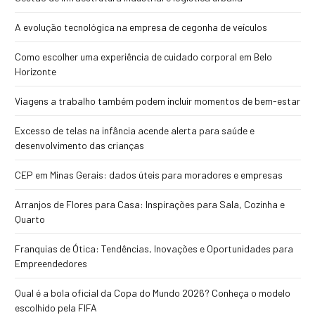
A evolução tecnológica na empresa de cegonha de veículos
Como escolher uma experiência de cuidado corporal em Belo
Horizonte
Viagens a trabalho também podem incluir momentos de bem-estar
Excesso de telas na infância acende alerta para saúde e
desenvolvimento das crianças
CEP em Minas Gerais: dados úteis para moradores e empresas
Arranjos de Flores para Casa: Inspirações para Sala, Cozinha e
Quarto
Franquias de Ótica: Tendências, Inovações e Oportunidades para
Empreendedores
Qual é a bola oficial da Copa do Mundo 2026? Conheça o modelo
escolhido pela FIFA