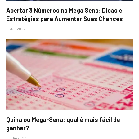
Acertar 3 Números na Mega Sena: Dicas e
Estratégias para Aumentar Suas Chances
19/04/2026
Quina ou Mega-Sena: qual é mais fácil de
ganhar?
06/04/2026