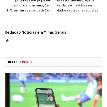
A psicologia dos jogos de
Essa plataforma paga de
casino: como as emoções
verdade e mantém seus
influenciam as suas decisões
dados seguros nas apostas
Redação Notícias em Minas Gerais
Website
RELATED
POSTS