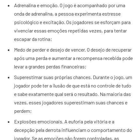
Adrenalina e emoção. O jogo é acompanhado por uma
onda de adrenalina, a pessoa experimenta estresse
psicológico e excitação. Os jogadores se esforçam para
vivenciar essas emoções repetidas vezes, para tentar
escapar da rotina;
Medo de perder e desejo de vencer. O desejo de recuperar
após uma perda e aumentar a recompensa recebida pode
levar a grandes perdas financeiras;
Superestimar suas próprias chances. Durante o jogo, um
jogador pode ter a ilusão de que está no controle de tudo
e sabe exatamente qual será o resultado. Na maioria das
vezes, esses jogadores superestimam suas chances e
perdem;
Explosões emocionais. A euforia pela vitória e a
decepção pela derrota influenciam o comportamento do
jogador. Se as emoções não forem controladas, as