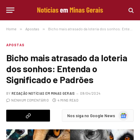
Home
»
Apostas
»
Bicho mais atrasado da loteria dos sonhos: Entenda o Significado e Padrões
APOSTAS
Bicho mais atrasado da loteria
dos sonhos: Entenda o
Significado e Padrões
BY
REDAÇÃO NOTÍCIAS EM MINAS GERAIS
09/04/2024
NENHUM COMENTÁRIO
4 MINS READ
Google
Nos siga no Google News
News