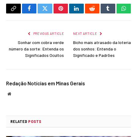
Copy
Facebook
Twitter
Pinterest
LinkedIn
Reddit
Tumblr
What
Link
PREVIOUS ARTICLE
NEXT ARTICLE
Sonhar com cobra verde
Bicho mais atrasado da loteria
número da sorte: Entenda os
dos sonhos: Entenda o
Significados Ocultos
Significado e Padrões
Redação Notícias em Minas Gerais
Website
RELATED
POSTS