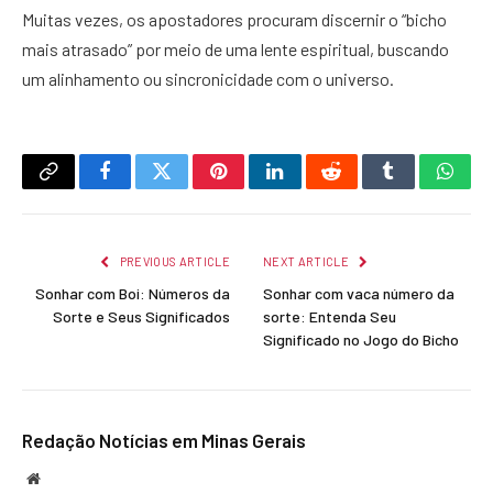
Muitas vezes, os apostadores procuram discernir o “bicho
mais atrasado” por meio de uma lente espiritual, buscando
um alinhamento ou sincronicidade com o universo.
Copy
Facebook
Twitter
Pinterest
LinkedIn
Reddit
Tumblr
What
Link
PREVIOUS ARTICLE
NEXT ARTICLE
Sonhar com Boi: Números da
Sonhar com vaca número da
Sorte e Seus Significados
sorte: Entenda Seu
Significado no Jogo do Bicho
Redação Notícias em Minas Gerais
Website