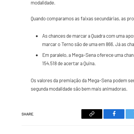
modalidade.
Quando comparamos as faixas secundárias, as prob
As chances de marcar a Quadra com uma apost
marcar o Terno são de uma em 866. Já as ch
Em paralelo, a Mega-Sena oferece uma chan
154.518 de acertar a Quina.
Os valores da premiação da Mega-Sena podem ser 
segunda modalidade são bem mais animadoras.
SHARE.
Copy
Faceboo
Link