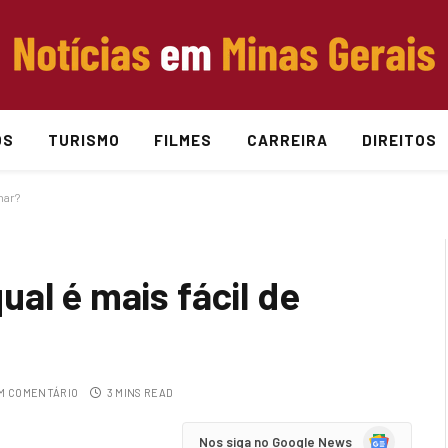
OS
TURISMO
FILMES
CARREIRA
DIREITOS
har?
al é mais fácil de
M COMENTÁRIO
3 MINS READ
Google
Nos siga no Google News