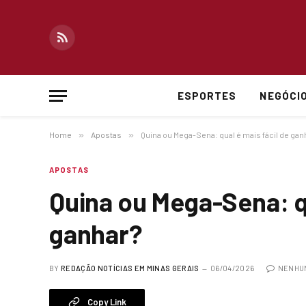
RSS
ESPORTES
NEGÓCI
Home
»
Apostas
»
Quina ou Mega-Sena: qual é mais fácil de gan
APOSTAS
Quina ou Mega-Sena: qu
ganhar?
BY
REDAÇÃO NOTÍCIAS EM MINAS GERAIS
06/04/2026
NENHU
Copy Link