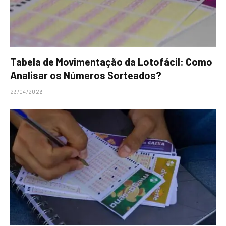
Tabela de Movimentação da Lotofácil: Como
Analisar os Números Sorteados?
23/04/2026