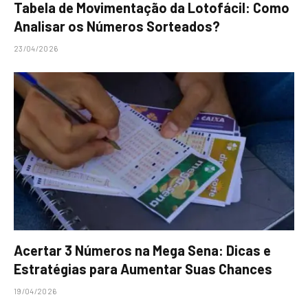
Tabela de Movimentação da Lotofácil: Como
Analisar os Números Sorteados?
23/04/2026
Acertar 3 Números na Mega Sena: Dicas e
Estratégias para Aumentar Suas Chances
19/04/2026