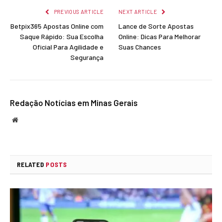
PREVIOUS ARTICLE
NEXT ARTICLE
Betpix365 Apostas Online com
Lance de Sorte Apostas
Saque Rápido: Sua Escolha
Online: Dicas Para Melhorar
Oficial Para Agilidade e
Suas Chances
Segurança
Redação Notícias em Minas Gerais
Website
RELATED
POSTS