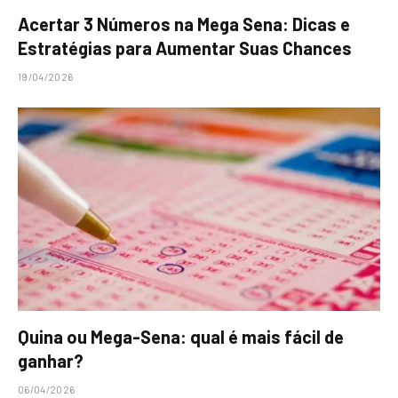
Acertar 3 Números na Mega Sena: Dicas e
Estratégias para Aumentar Suas Chances
19/04/2026
Quina ou Mega-Sena: qual é mais fácil de
ganhar?
06/04/2026