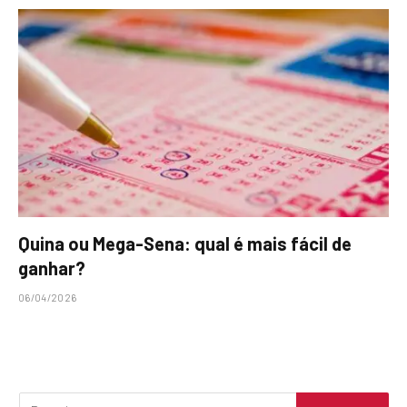
Quina ou Mega-Sena: qual é mais fácil de
ganhar?
06/04/2026