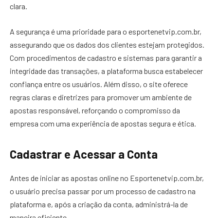
clara.
A segurança é uma prioridade para o esportenetvip.com.br,
assegurando que os dados dos clientes estejam protegidos.
Com procedimentos de cadastro e sistemas para garantir a
integridade das transações, a plataforma busca estabelecer
confiança entre os usuários. Além disso, o site oferece
regras claras e diretrizes para promover um ambiente de
apostas responsável, reforçando o compromisso da
empresa com uma experiência de apostas segura e ética.
Cadastrar e Acessar a Conta
Antes de iniciar as apostas online no Esportenetvip.com.br,
o usuário precisa passar por um processo de cadastro na
plataforma e, após a criação da conta, administrá-la de
maneira eficiente.