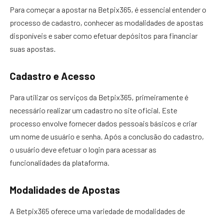
Para começar a apostar na Betpix365, é essencial entender o
processo de cadastro, conhecer as modalidades de apostas
disponíveis e saber como efetuar depósitos para financiar
suas apostas.
Cadastro e Acesso
Para utilizar os serviços da Betpix365, primeiramente é
necessário realizar um cadastro no site oficial. Este
processo envolve fornecer dados pessoais básicos e criar
um nome de usuário e senha. Após a conclusão do cadastro,
o usuário deve efetuar o login para acessar as
funcionalidades da plataforma.
Modalidades de Apostas
A Betpix365 oferece uma variedade de modalidades de