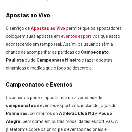
Apostas ao Vivo
O serviço de
Apostas ao Vivo
permite que os apostadores
coloquem suas apostas em
eventos esportivos
que estão
acontecendo em tempo real. Assim, os usuários têm a
chance de acompanhar as partidas do
Campeonato
Paulista
ou do
Campeonato Mineiro
e fazer apostas
dinâmicas à medida que o jogo se desenrola.
Campeonatos e Eventos
Os usuários podem apostar em uma variedade de
campeonatos
e eventos esportivos, incluindo jogos do
Palmeiras
, confrontos do
Athletic Club MG
e
Pouso
Alegre
, bem como em outras modalidades esportivas. A
plataforma cobre os principais eventos nacionais e