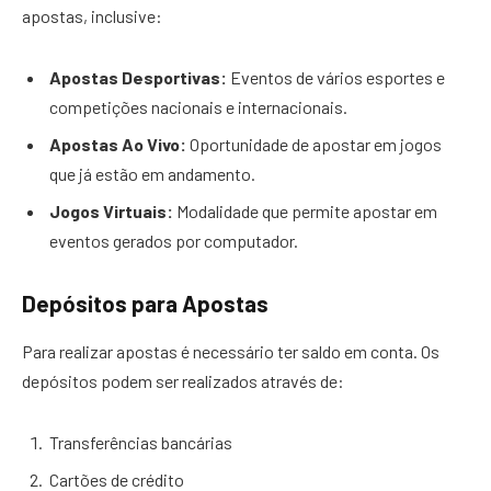
apostas, inclusive:
Apostas Desportivas:
Eventos de vários esportes e
competições nacionais e internacionais.
Apostas Ao Vivo:
Oportunidade de apostar em jogos
que já estão em andamento.
Jogos Virtuais:
Modalidade que permite apostar em
eventos gerados por computador.
Depósitos para Apostas
Para realizar apostas é necessário ter saldo em conta. Os
depósitos podem ser realizados através de:
Transferências bancárias
Cartões de crédito