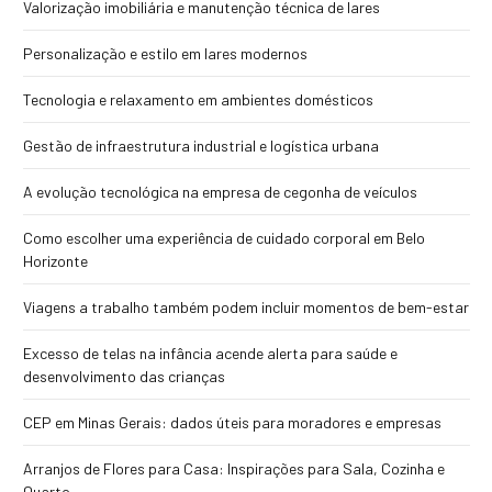
Valorização imobiliária e manutenção técnica de lares
Personalização e estilo em lares modernos
Tecnologia e relaxamento em ambientes domésticos
Gestão de infraestrutura industrial e logística urbana
A evolução tecnológica na empresa de cegonha de veículos
Como escolher uma experiência de cuidado corporal em Belo
Horizonte
Viagens a trabalho também podem incluir momentos de bem-estar
Excesso de telas na infância acende alerta para saúde e
desenvolvimento das crianças
CEP em Minas Gerais: dados úteis para moradores e empresas
Arranjos de Flores para Casa: Inspirações para Sala, Cozinha e
Quarto