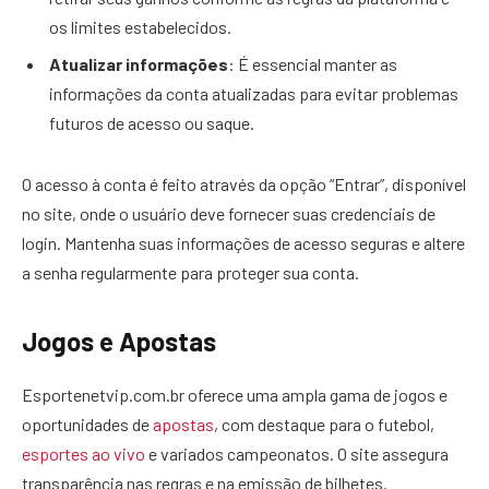
os limites estabelecidos.
Atualizar informações
: É essencial manter as
informações da conta atualizadas para evitar problemas
futuros de acesso ou saque.
O acesso à conta é feito através da opção “Entrar”, disponível
no site, onde o usuário deve fornecer suas credenciais de
login. Mantenha suas informações de acesso seguras e altere
a senha regularmente para proteger sua conta.
Jogos e Apostas
Esportenetvip.com.br oferece uma ampla gama de jogos e
oportunidades de
apostas
, com destaque para o futebol,
esportes ao vivo
e variados campeonatos. O site assegura
transparência nas regras e na emissão de bilhetes.