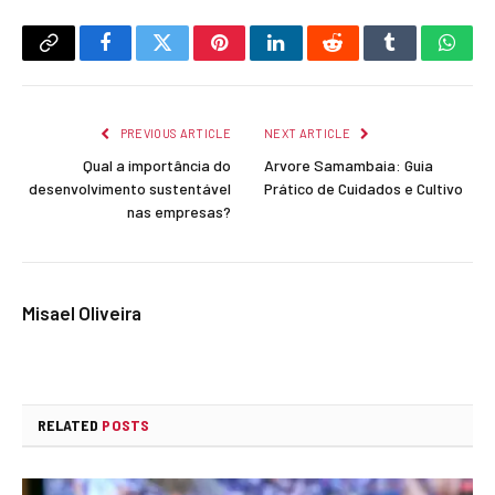
Copy
Facebook
Twitter
Pinterest
LinkedIn
Reddit
Tumblr
What
Link
PREVIOUS ARTICLE
NEXT ARTICLE
Qual a importância do
Arvore Samambaia: Guia
desenvolvimento sustentável
Prático de Cuidados e Cultivo
nas empresas?
Misael Oliveira
RELATED
POSTS