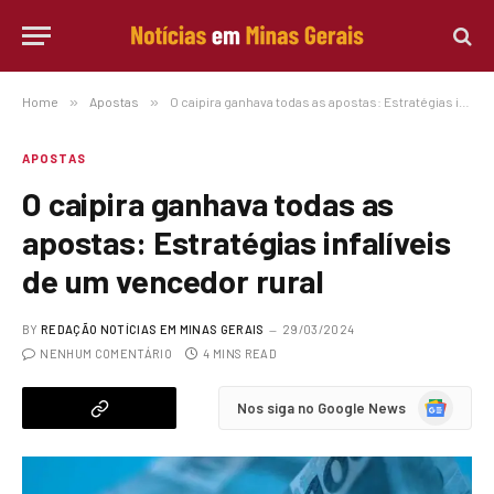
Home
»
Apostas
»
O caipira ganhava todas as apostas: Estratégias infalíveis de um vencedor rural
APOSTAS
O caipira ganhava todas as
apostas: Estratégias infalíveis
de um vencedor rural
BY
REDAÇÃO NOTÍCIAS EM MINAS GERAIS
29/03/2024
NENHUM COMENTÁRIO
4 MINS READ
Google
Nos siga no Google News
News