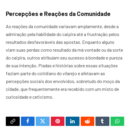
Percepções e Reações da Comunidade
As reações da comunidade variavam amplamente, desde a
admiração pela habilidade do caipira até a frustração pelos
resultados desfavoráveis das apostas. Enquanto alguns
viam suas perdas como resultado da má vontade ou da sorte
do caipira, outros atribuíam seu sucesso à bondade e pureza
de sua intenção. Piadas e histórias sobre essas situações
faziam parte do cotidiano do vilarejo e afetavam as
percepções sociais dos envolvidos, sobretudo do moço da
cidade, que frequentemente era recebido com um misto de
curiosidade e ceticismo.
Copy
Facebook
Twitter
Pinterest
LinkedIn
Reddit
Tumblr
What