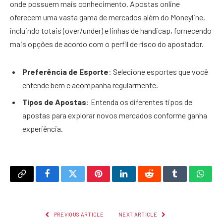
onde possuem mais conhecimento. Apostas online
oferecem uma vasta gama de mercados além do Moneyline,
incluindo totais (over/under) e linhas de handicap, fornecendo
mais opções de acordo com o perfil de risco do apostador.
Preferência de Esporte
: Selecione esportes que você
entende bem e acompanha regularmente.
Tipos de Apostas
: Entenda os diferentes tipos de
apostas para explorar novos mercados conforme ganha
experiência.
Copy
Facebook
Twitter
Pinterest
LinkedIn
Reddit
Tumblr
What
Link
PREVIOUS ARTICLE
NEXT ARTICLE