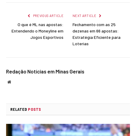
Link
PREVIOUS ARTICLE
NEXT ARTICLE
O que é ML nas apostas:
Fechamento com as 25
Entendendo o Moneyline em
dezenas em 66 apostas:
Jogos Esportivos
Estratégia Eficiente para
Loterias
Redação Notícias em Minas Gerais
Website
RELATED
POSTS