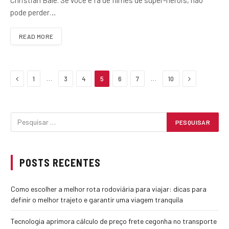
pode perder…
READ MORE
Previous
Next
…
…
1
3
4
5
6
7
10
POSTS RECENTES
Como escolher a melhor rota rodoviária para viajar: dicas para
definir o melhor trajeto e garantir uma viagem tranquila
Tecnologia aprimora cálculo de preço frete cegonha no transporte