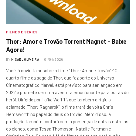
FILMES E SÉRIES
Thor: Amor e Trovão Torrent Magnet – Baixe
Agora!
BY
MISAEL OLIVEIRA
01/04/2026
Você já ouviu falar sobre o filme “Thor: Amor e Trovão”? O
quarto filme da saga de Thor, que faz parte do Universo
Cinematográfico Marvel, está previsto para ser lançado em
2022 e promete ser uma aventura emocionante para os fãs do
herói. Dirigido por Taika Waititi, que também dirigiu o
aclamado “Thor: Ragnarok”, o filme trará de volta Chris
Hemsworth no papel do deus do trovão. Além disso, a
produção também contará com a presença de outras estrelas
do elenco, como Tessa Thompson, Natalie Portman e
Christian Bale. Se você é fã de filmes de super-heróis, não