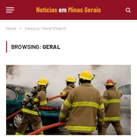
Home
»
Category: "Geral" (Page 2)
BROWSING:
GERAL