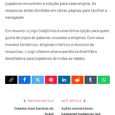
jogadores encontrem a solução para cada enigma. As
respostas estão divididas em várias páginas para facilitar a
navegação.
Em resumo, o jogo CodyCross é uma ótima opção para quem
gosta de jogos de palavras cruzadas e enigmas. Com seus
mundos temáticos, enigmas criativos e recursos de
respostas, o jogo oferece uma experiência divertida e
desafiadora para jogadores de todas as idades.
Copy
Facebook
Twitter
Pinterest
LinkedIn
Reddit
Tumblr
What
Link
PREVIOUS ARTICLE
NEXT ARTICLE
Cidades mais baratas do
Ações sustentáveis:
brasil
pequenas mudanças que