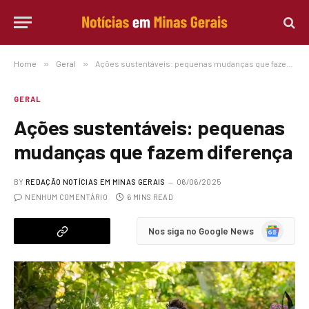
Home
»
Geral
»
Ações sustentáveis: pequenas mudanças que fazem diferença
GERAL
Ações sustentáveis: pequenas
mudanças que fazem diferença
BY
REDAÇÃO NOTÍCIAS EM MINAS GERAIS
06/06/2025
NENHUM COMENTÁRIO
6 MINS READ
Google
Nos siga no Google News
News