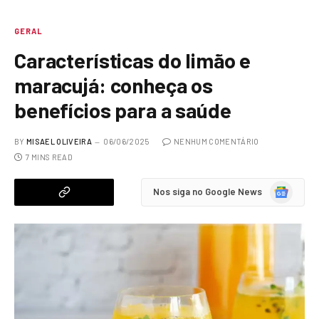
GERAL
Características do limão e
maracujá: conheça os
benefícios para a saúde
BY
MISAEL OLIVEIRA
06/06/2025
NENHUM COMENTÁRIO
7 MINS READ
Google
Nos siga no Google News
News