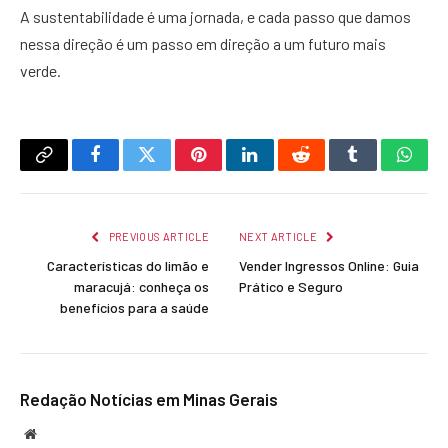
A sustentabilidade é uma jornada, e cada passo que damos
nessa direção é um passo em direção a um futuro mais
verde.
Copy
Facebook
Twitter
Pinterest
LinkedIn
Reddit
Tumblr
What
Link
PREVIOUS ARTICLE
NEXT ARTICLE
Características do limão e
Vender Ingressos Online: Guia
maracujá: conheça os
Prático e Seguro
benefícios para a saúde
Redação Notícias em Minas Gerais
Website