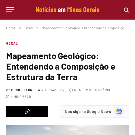
Home
»
Geral
»
Mapeamento Geológico: Entendendo a Composição e Estrutura da Terra
GERAL
Mapeamento Geológico:
Entendendo a Composição e
Estrutura da Terra
BY
MICHEL FERREIRA
10/04/2025
NENHUM COMENTÁRIO
4 MINS READ
Google
Nos siga no Google News
News