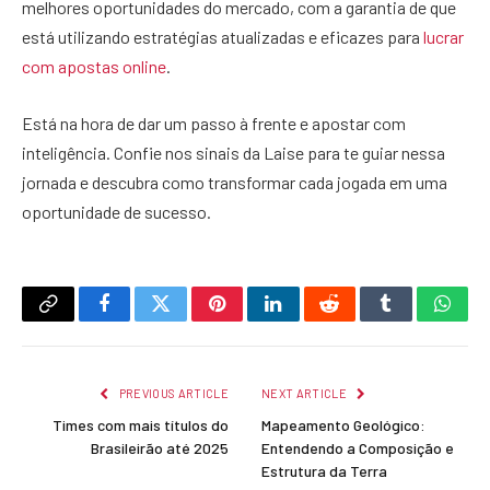
melhores oportunidades do mercado, com a garantia de que
está utilizando estratégias atualizadas e eficazes para
lucrar
com apostas online
.
Está na hora de dar um passo à frente e apostar com
inteligência. Confie nos sinais da Laise para te guiar nessa
jornada e descubra como transformar cada jogada em uma
oportunidade de sucesso.
Copy
Facebook
Twitter
Pinterest
LinkedIn
Reddit
Tumblr
What
Link
PREVIOUS ARTICLE
NEXT ARTICLE
Times com mais títulos do
Mapeamento Geológico:
Brasileirão até 2025
Entendendo a Composição e
Estrutura da Terra