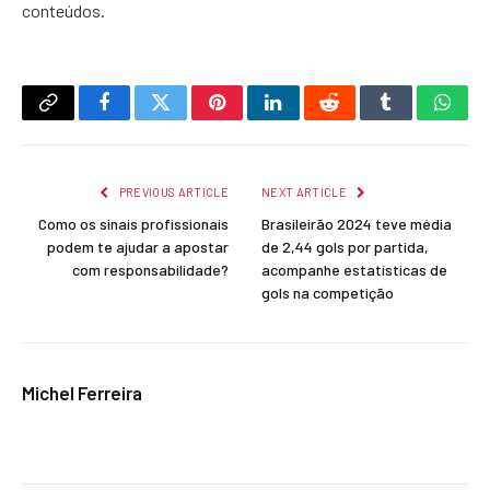
conteúdos.
Copy
Facebook
Twitter
Pinterest
LinkedIn
Reddit
Tumblr
What
Link
PREVIOUS ARTICLE
NEXT ARTICLE
Como os sinais profissionais
Brasileirão 2024 teve média
podem te ajudar a apostar
de 2,44 gols por partida,
com responsabilidade?
acompanhe estatísticas de
gols na competição
Michel Ferreira