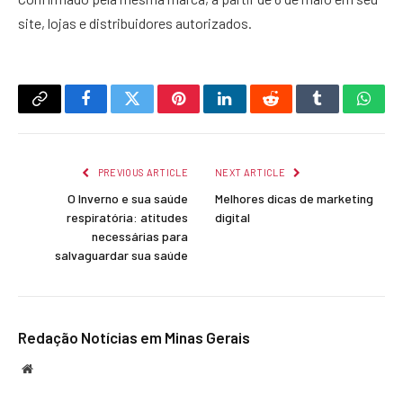
site, lojas e distribuidores autorizados.
Copy
Facebook
Twitter
Pinterest
LinkedIn
Reddit
Tumblr
What
Link
PREVIOUS ARTICLE
NEXT ARTICLE
O Inverno e sua saúde
Melhores dicas de marketing
respiratória: atitudes
digital
necessárias para
salvaguardar sua saúde
Redação Notícias em Minas Gerais
Website