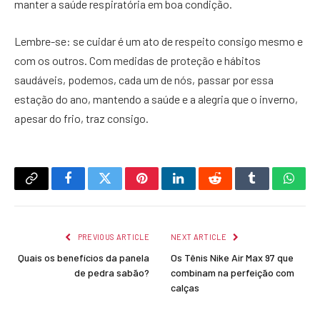
manter a saúde respiratória em boa condição.
Lembre-se: se cuidar é um ato de respeito consigo mesmo e
com os outros. Com medidas de proteção e hábitos
saudáveis, podemos, cada um de nós, passar por essa
estação do ano, mantendo a saúde e a alegria que o inverno,
apesar do frio, traz consigo.
Copy
Facebook
Twitter
Pinterest
LinkedIn
Reddit
Tumblr
What
Link
PREVIOUS ARTICLE
NEXT ARTICLE
Quais os benefícios da panela
Os Tênis Nike Air Max 97 que
de pedra sabão?
combinam na perfeição com
calças