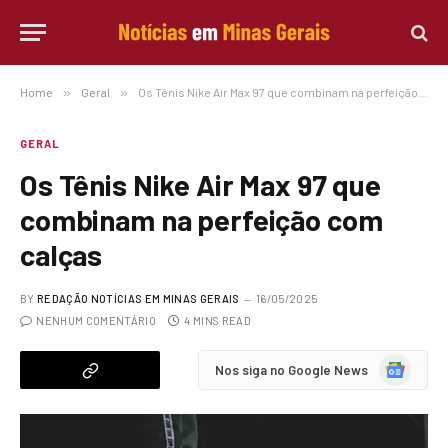
Home
»
Geral
»
Os Tênis Nike Air Max 97 que combinam na perfeição com calças
GERAL
Os Tênis Nike Air Max 97 que
combinam na perfeição com
calças
BY
REDAÇÃO NOTÍCIAS EM MINAS GERAIS
16/05/2025
NENHUM COMENTÁRIO
4 MINS READ
Google
Nos siga no Google News
News