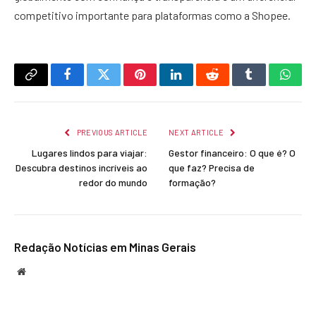
competitivo importante para plataformas como a Shopee.
Copy
Facebook
Twitter
Pinterest
LinkedIn
Reddit
Tumblr
What
Link
PREVIOUS ARTICLE
NEXT ARTICLE
Lugares lindos para viajar:
Gestor financeiro: O que é? O
Descubra destinos incríveis ao
que faz? Precisa de
redor do mundo
formação?
Redação Notícias em Minas Gerais
Website