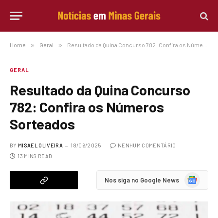
Home
»
Geral
»
Resultado da Quina Concurso 782: Confira os Números Sorteados
GERAL
Resultado da Quina Concurso
782: Confira os Números
Sorteados
BY
MISAEL OLIVEIRA
18/06/2025
NENHUM COMENTÁRIO
13 MINS READ
Google
Nos siga no Google News
News