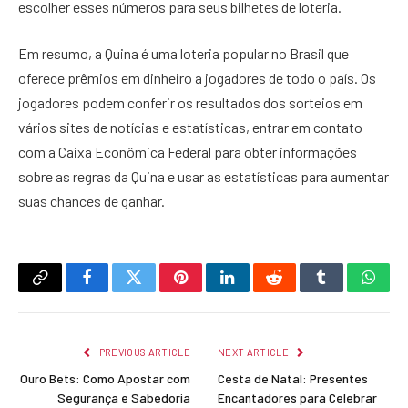
escolher esses números para seus bilhetes de loteria.
Em resumo, a Quina é uma loteria popular no Brasil que
oferece prêmios em dinheiro a jogadores de todo o país. Os
jogadores podem conferir os resultados dos sorteios em
vários sites de notícias e estatísticas, entrar em contato
com a Caixa Econômica Federal para obter informações
sobre as regras da Quina e usar as estatísticas para aumentar
suas chances de ganhar.
Copy
Facebook
Twitter
Pinterest
LinkedIn
Reddit
Tumblr
What
Link
PREVIOUS ARTICLE
NEXT ARTICLE
Ouro Bets: Como Apostar com
Cesta de Natal: Presentes
Segurança e Sabedoria
Encantadores para Celebrar