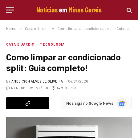
Home
»
Casa e Jardim
»
Como limpar ar condicionado split: Guia completo!
CASA E JARDIM
TECNOLOGIA
Como limpar ar condicionado
split: Guia completo!
BY
ANDERSON ALVES DE OLIVEIRA
04/04/2026
NENHUM COMENTÁRIO
14 MINS READ
Google
Nos siga no Google News
News