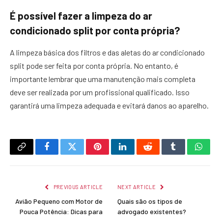
É possível fazer a limpeza do ar
condicionado split por conta própria?
A limpeza básica dos filtros e das aletas do ar condicionado
split pode ser feita por conta própria. No entanto, é
importante lembrar que uma manutenção mais completa
deve ser realizada por um profissional qualificado. Isso
garantirá uma limpeza adequada e evitará danos ao aparelho.
Copy
Facebook
Twitter
Pinterest
LinkedIn
Reddit
Tumblr
What
Link
PREVIOUS ARTICLE
NEXT ARTICLE
Avião Pequeno com Motor de
Quais são os tipos de
Pouca Potência: Dicas para
advogado existentes?