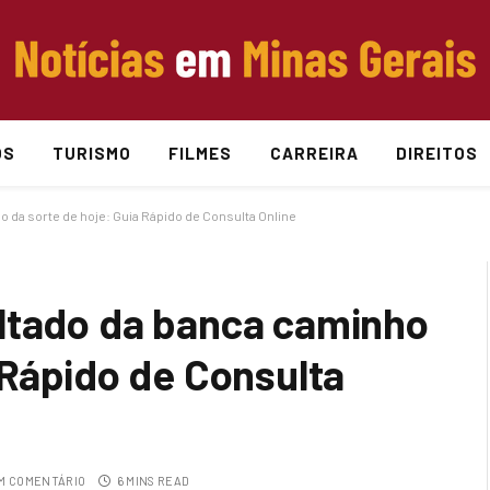
OS
TURISMO
FILMES
CARREIRA
DIREITOS
 da sorte de hoje: Guia Rápido de Consulta Online
ltado da banca caminho
 Rápido de Consulta
M COMENTÁRIO
6 MINS READ