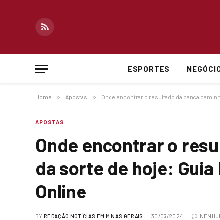
RSS
ESPORTES
NEGÓCI
Home
»
Apostas
»
Onde encontrar o resultado da banca caminho
APOSTAS
Onde encontrar o resu
da sorte de hoje: Guia
Online
BY
REDAÇÃO NOTÍCIAS EM MINAS GERAIS
30/03/2024
NENHU