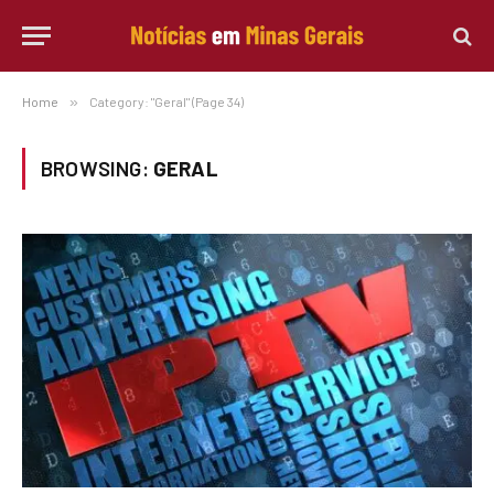
Home
»
Category: "Geral" (Page 34)
BROWSING:
GERAL