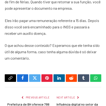
de fim de férias. Quando tiver que retornar a sua função, você
pode apresentar o documento na empresa.
Eles irão pagar uma remuneração referente a 15 dias. Depois
disso você será encaminhado para o INSS e passará a
receber um auxílio doença.
O que achou desse conteúdo? Esperamos que ele tenha sido
útil de alguma forma, caso tenha alguma dúvida é só deixar
um comentário.
Copy
Facebook
Twitter
Pinterest
LinkedIn
Reddit
Tumblr
What
Link
PREVIOUS ARTICLE
NEXT ARTICLE
Prefeitura de BH oferece 786
Influência digital no setor da