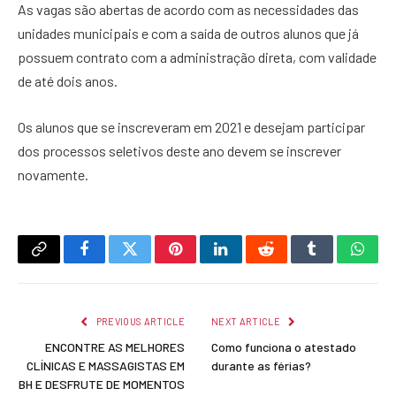
As vagas são abertas de acordo com as necessidades das
unidades municipais e com a saída de outros alunos que já
possuem contrato com a administração direta, com validade
de até dois anos.
Os alunos que se inscreveram em 2021 e desejam participar
dos processos seletivos deste ano devem se inscrever
novamente.
Copy
Facebook
Twitter
Pinterest
LinkedIn
Reddit
Tumblr
What
Link
PREVIOUS ARTICLE
NEXT ARTICLE
ENCONTRE AS MELHORES
Como funciona o atestado
CLÍNICAS E MASSAGISTAS EM
durante as férias?
BH E DESFRUTE DE MOMENTOS