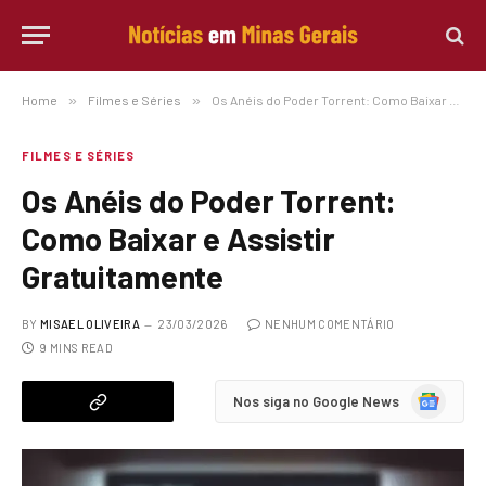
Home
»
Filmes e Séries
»
Os Anéis do Poder Torrent: Como Baixar e Assistir Gratuitamente
FILMES E SÉRIES
Os Anéis do Poder Torrent:
Como Baixar e Assistir
Gratuitamente
BY
MISAEL OLIVEIRA
23/03/2026
NENHUM COMENTÁRIO
9 MINS READ
Google
Nos siga no Google News
News