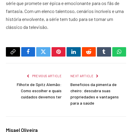
série que promete ser épica e emocionante para os fãs de
fantasia. Com um elenco talentoso, cenários incríveis e uma
história envolvente, a série tem tudo para se tornar um
clássico da televisão.
Copy
Facebook
Twitter
Pinterest
LinkedIn
Reddit
Tumblr
What
Link
PREVIOUS ARTICLE
NEXT ARTICLE
Filhote de Spitz Alemão:
Benefícios da pimenta de
Como escolher e quais
cheiro: descubra suas
cuidados devemos ter
propriedades e vantagens
para a saúde
Misael Oliveira