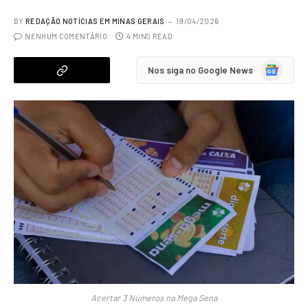
BY
REDAÇÃO NOTÍCIAS EM MINAS GERAIS
19/04/2026
NENHUM COMENTÁRIO
4 MINS READ
Google
Nos siga no Google News
News
Acertar 3 Números na Mega Sena