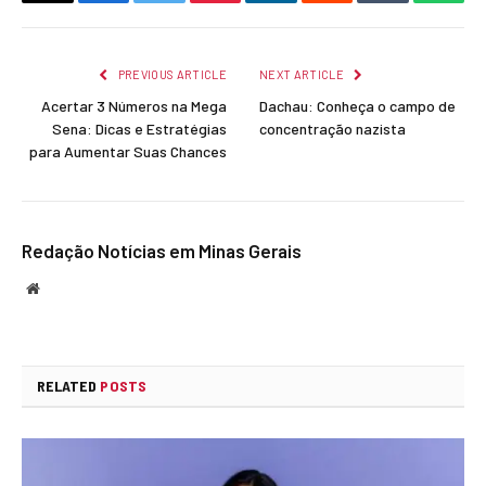
Copy
Facebook
Twitter
Pinterest
LinkedIn
Reddit
Tumblr
What
Link
PREVIOUS ARTICLE
NEXT ARTICLE
Acertar 3 Números na Mega
Dachau: Conheça o campo de
Sena: Dicas e Estratégias
concentração nazista
para Aumentar Suas Chances
Redação Notícias em Minas Gerais
Website
RELATED
POSTS