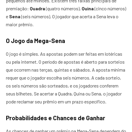
pequenos até milhões. Existem três faixas principais de
premiação:
Quadra
(quatro números),
Quina
(cinco números)
e
Sena
(seis números). O jogador que acerta a Sena leva o
maior prêmio.
O Jogo da Mega-Sena
O jogo é simples. As apostas podem ser feitas em lotéricas
ou pela internet. O período de apostas é aberto para sorteios
que ocorrem nas terças, quintas e sábados. A aposta mínima
requer que o jogador escolha seis números. A cada sorteio,
os seis números são sorteados, e os jogadores conferem
seus bilhetes. Se acertar a Quadra, Quina ou Sena, o jogador
pode reclamar seu prêmio em um prazo específico.
Probabilidades e Chances de Ganhar
As chances de ganhar um prêmio na Mega-Sena dependem do