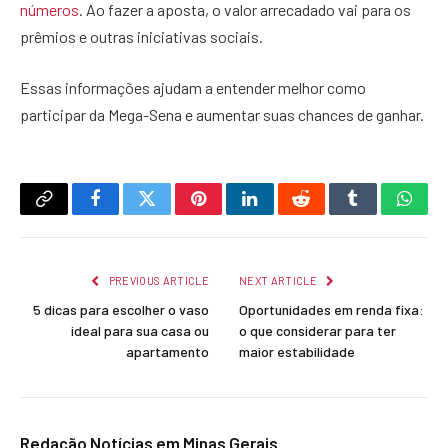
números
. Ao fazer a aposta, o valor arrecadado vai para os
prêmios e outras iniciativas sociais.
Essas informações ajudam a entender melhor como
participar da Mega-Sena e aumentar suas chances de ganhar.
Copy
Facebook
Twitter
Pinterest
LinkedIn
Reddit
Tumblr
What
Link
PREVIOUS ARTICLE
NEXT ARTICLE
5 dicas para escolher o vaso
Oportunidades em renda fixa:
ideal para sua casa ou
o que considerar para ter
apartamento
maior estabilidade
Redação Notícias em Minas Gerais