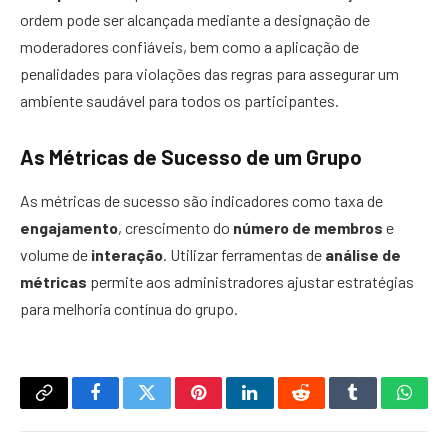
ordem pode ser alcançada mediante a designação de
moderadores confiáveis, bem como a aplicação de
penalidades para violações das regras para assegurar um
ambiente saudável para todos os participantes.
As Métricas de Sucesso de um Grupo
As métricas de sucesso são indicadores como taxa de
engajamento
, crescimento do
número de membros
e
volume de
interação
. Utilizar ferramentas de
análise de
métricas
permite aos administradores ajustar estratégias
para melhoria contínua do grupo.
Copy
Facebook
Twitter
Pinterest
LinkedIn
Reddit
Tumblr
What
Link