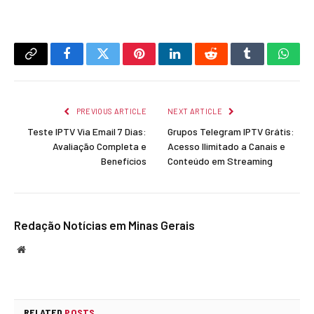
Copy
Facebook
Twitter
Pinterest
LinkedIn
Reddit
Tumblr
What
Link
PREVIOUS ARTICLE
NEXT ARTICLE
Teste IPTV Via Email 7 Dias:
Grupos Telegram IPTV Grátis:
Avaliação Completa e
Acesso Ilimitado a Canais e
Benefícios
Conteúdo em Streaming
Redação Notícias em Minas Gerais
Website
RELATED
POSTS