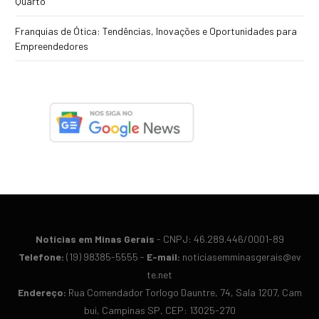
Quarto
Franquias de Ótica: Tendências, Inovações e Oportunidades para
Empreendedores
Notícias em Minas Gerais
- CN​PJ: 46.​289.​446/​0001-​89
Te​lefone:
(19) 98​385-​5555 -
E-​mail:
noticiasemminasgerais@​ev​
te.​net
En​der​eço:
Rua Co​men​dador Tor​logo Dau​ntre, 74, Sa​la 12​07, Cam​
bui, Cam​pinas SP, C​EP: 13​025-​270