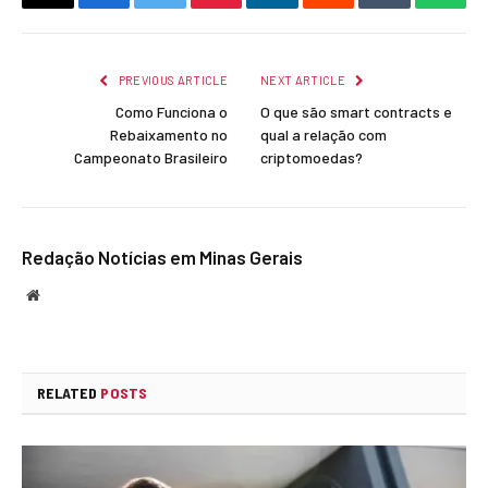
Copy
Facebook
Twitter
Pinterest
LinkedIn
Reddit
Tumblr
What
Link
PREVIOUS ARTICLE
NEXT ARTICLE
Como Funciona o
O que são smart contracts e
Rebaixamento no
qual a relação com
Campeonato Brasileiro
criptomoedas?
Redação Notícias em Minas Gerais
Website
RELATED
POSTS