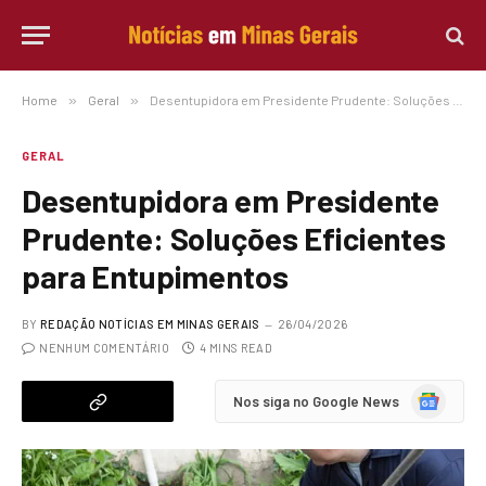
Home
»
Geral
»
Desentupidora em Presidente Prudente: Soluções Eficientes para Entupimentos
GERAL
Desentupidora em Presidente
Prudente: Soluções Eficientes
para Entupimentos
BY
REDAÇÃO NOTÍCIAS EM MINAS GERAIS
26/04/2026
NENHUM COMENTÁRIO
4 MINS READ
Google
Nos siga no Google News
News